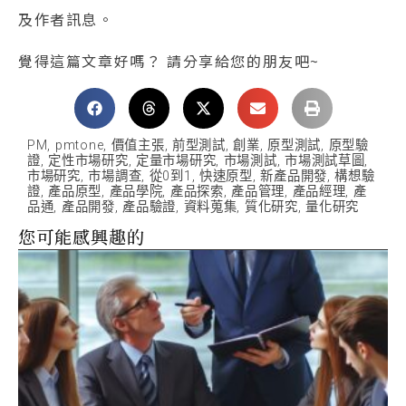
及作者訊息。
覺得這篇文章好嗎？ 請分享給您的朋友吧~
PM
,
pmtone
,
價值主張
,
前型測試
,
創業
,
原型測試
,
原型驗
證
,
定性市場研究
,
定量市場研究
,
市場測試
,
市場測試草圖
,
市場研究
,
市場調查
,
從0到1
,
快速原型
,
新產品開發
,
構想驗
證
,
產品原型
,
產品學院
,
產品探索
,
產品管理
,
產品經理
,
產
品通
,
產品開發
,
產品驗證
,
資料蒐集
,
質化研究
,
量化研究
您可能感興趣的