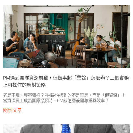
PM遇到團隊資深前輩，但做事超「業餘」怎麼辦？三個實務
上可操作的應對策略
老鳥不飛、專案難推？PM最怕遇到的不是菜鳥，而是「假資深」！
當資深員工成為團隊瓶頸時，PM該怎麼兼顧尊重與效率？
閱讀文章