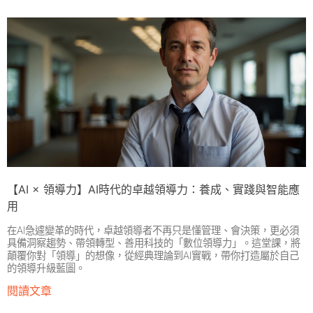
【AI × 領導力】AI時代的卓越領導力：養成、實踐與智能應
用
在AI急遽變革的時代，卓越領導者不再只是懂管理、會決策，更必須
具備洞察趨勢、帶領轉型、善用科技的「數位領導力」。這堂課，將
顛覆你對「領導」的想像，從經典理論到AI實戰，帶你打造屬於自己
的領導升級藍圖。
閱讀文章