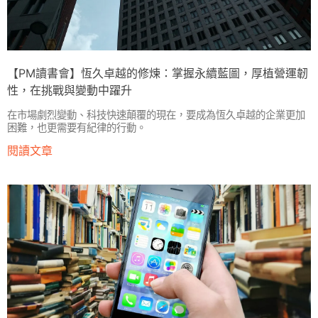
【PM讀書會】恆久卓越的修煉：掌握永續藍圖，厚植營運韌
性，在挑戰與變動中躍升
在市場劇烈變動、科技快速顛覆的現在，要成為恆久卓越的企業更加
困難，也更需要有紀律的行動。
閱讀文章