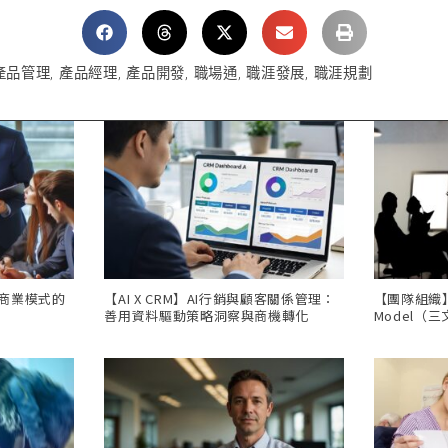
產品管理
,
產品經理
,
產品開發
,
職場通
,
職涯發展
,
職涯規劃
，商業模式的
【AI X CRM】AI行銷與顧客關係管理：
【團隊組織】Th
善用資料驅動策略洞察與商機轉化
Model（