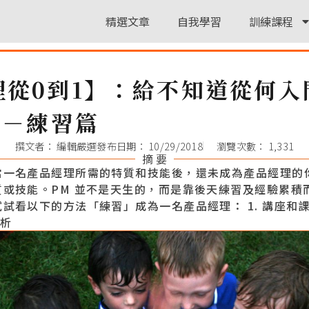
精選文章
自我學習
訓練課程
理從0到1】：給不知道從何入
 －練習篇
撰文者：
編輯嚴選
發布日期：
10/29/2018
瀏覽次數： 1,331
摘 要
當一名產品經理所需的特質和技能後，還未成為產品經理的
質或技能。PM 並不是天生的，而是靠後天練習及經驗累積
試看以下的方法「練習」成為一名產品經理： 1. 講座和課程
分析