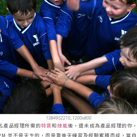
1384952210_1200x800
名產品經理所需的
特質
和
技能
後，還未成為產品經理的你
PM 並不是天生的，而是靠後天練習及經驗累積而成，當