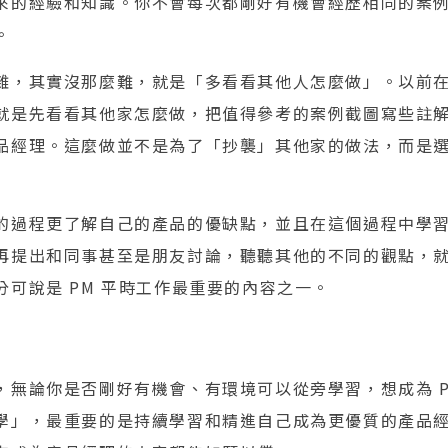
來的經驗和知識。你不會每次都剛好有機會經歷相同的案
。
雜，其實沒那麼難，就是「多看看其他人怎麼做」。以前
就是先看看其他家怎麼做，把值得參考的案例截圖寫些註
品經理。這麼做並不是為了「抄襲」其他家的做法，而是
的過程更了解自己的產品的優缺點，並且在這個過程中學
再提出和同事甚至是朋友討論，聽聽其他的不同的觀點，
分可說是 PM 平時工作最重要的內容之一。
，無論你是否剛好有機會、有環境可以從旁學習，想成為 P
學」，最重要的是持續學習和精進自己成為更優質的產品