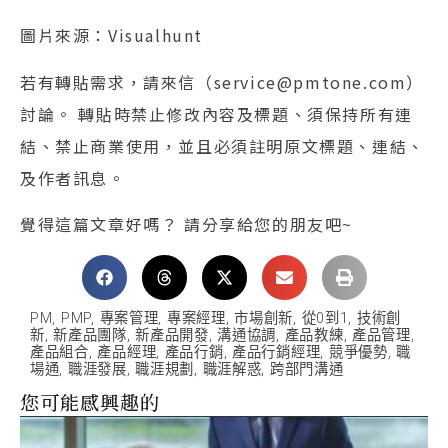
圖片來源：Visualhunt
若有轉貼需求，請來信（service@pmtone.com）
討論。 轉貼時禁止修改內容及標題、須保持所有連
結、禁止商業使用，並且必須註明原文標題、連結、
及作者訊息。
覺得這篇文章好嗎？ 請分享給您的朋友吧~
PM
,
PMP
,
專案管理
,
專案經理
,
市場創新
,
從0到1
,
技術創
新
,
新產品團隊
,
新產品開發
,
溝通協調
,
產品教練
,
產品管理
,
產品組合
,
產品經理
,
產品行銷
,
產品行銷經理
,
競爭優勢
,
職
場通
,
職涯發展
,
職涯規劃
,
職涯解惑
,
跨部門溝通
您可能感興趣的