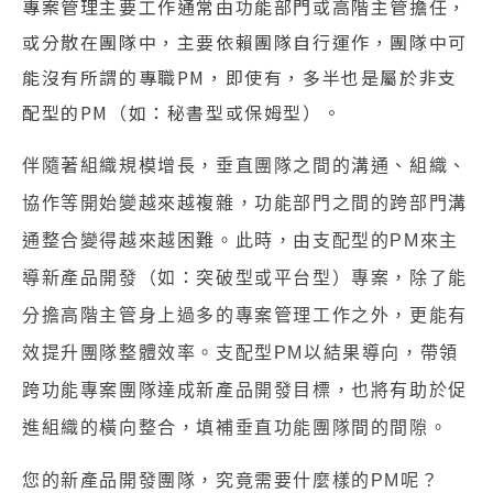
專案管理主要工作通常由功能部門或高階主管擔任，
或分散在團隊中，主要依賴團隊自行運作，團隊中可
能沒有所謂的專職PM，即使有，多半也是屬於非支
配型的PM（如：秘書型或保姆型）。
伴隨著組織規模增長，垂直團隊之間的溝通、組織、
協作等開始變越來越複雜，功能部門之間的跨部門溝
通整合變得越來越困難。此時，由支配型的
PM
來主
：
導新產品開發（如
突破型或平台型）專案，除了能
分擔高階主管身上過多的專案管理工作之外，更能有
效提升團隊整體效率。支配型
PM
以結果導向，帶領
跨功能專案團隊達成新產品開發目標，也將有助於促
進組織的橫向整合，填補垂直功能團隊間的間隙。
您的新產品開發團隊，究竟需要什麼樣的
PM
呢？