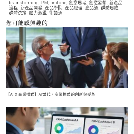
brainstorming
,
PM
,
pmtone
,
創意思考
,
創意發想
,
新產品
流程
,
新產品開發
,
產品學院
,
產品經理
,
產品通
,
群體思維
,
群體決策
,
腦力激盪
,
術語通
您可能感興趣的
【AI X 商業模式】AI世代，商業模式的創新與變革