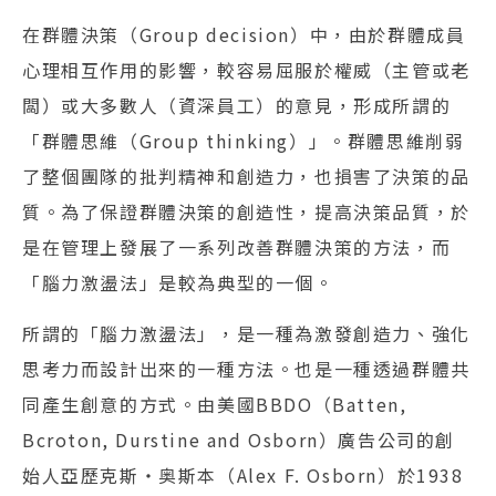
在群體決策（Group decision）中，由於群體成員
心理相互作用的影響，較容易屈服於權威（主管或老
闆）或大多數人（資深員工）的意見，形成所謂的
「群體思維（Group thinking）」。群體思維削弱
了整個團隊的批判精神和創造力，也損害了決策的品
質。為了保證群體決策的創造性，提高決策品質，於
是在管理上發展了一系列改善群體決策的方法，而
「腦力激盪法」是較為典型的一個。
所謂的「腦力激盪法」，是一種為激發創造力、強化
思考力而設計出來的一種方法。也是一種透過群體共
同產生創意的方式。由美國BBDO（Batten,
Bcroton, Durstine and Osborn）廣告公司的創
始人亞歷克斯‧奥斯本（Alex F. Osborn）於1938