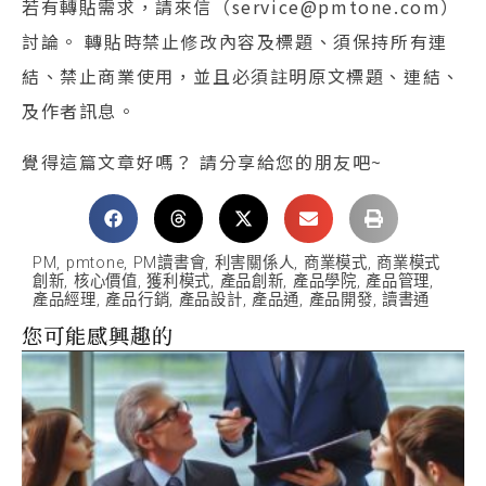
若有轉貼需求，請來信（service@pmtone.com）
討論。 轉貼時禁止修改內容及標題、須保持所有連
結、禁止商業使用，並且必須註明原文標題、連結、
及作者訊息。
覺得這篇文章好嗎？ 請分享給您的朋友吧~
PM
,
pmtone
,
PM讀書會
,
利害關係人
,
商業模式
,
商業模式
創新
,
核心價值
,
獲利模式
,
產品創新
,
產品學院
,
產品管理
,
產品經理
,
產品行銷
,
產品設計
,
產品通
,
產品開發
,
讀書通
您可能感興趣的