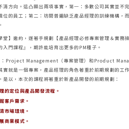
不清方向。這凸顯出兩項事實，第一：多數公司其實並不
職位的員工；第二：坊間普遍缺乏產品經理的訓練機構，
。
學堂】邀約，遂著手規劃【產品經理必修專案管理＆實務
的入門課程』，期許能培育出更多的PM種子。
roject Management（專案管理）和Product Man
其實就是一個專案，產品經理的角色著重於前期規劃的工
。是以，本次的課程將著重於新產品開發的前期規劃：
理的定位與產品開發流程。
掘客戶需求。
清市場環境。
展商業模式。