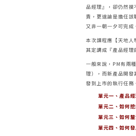
品經理』，卻仍然摸
責，更遑論是擔任該
又非一朝一夕可完成
本次課程應【天地人
其定調成『產品經理
一般來說，PM有兩種：P
理），而新產品開發
發到上市的執行任務
單元一、產品經
單元二、如何挖
單元三、如何釐
單元四、如何發