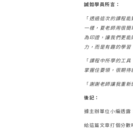
誠如學員所言：
「
透過這次的課程能
一樣，夏老師用很簡
為印證，讓我們更能
力，而是有趣的學習
「
課程中所學的工具
掌握住要領，很期待
「
謝謝老師讓我重新
後記：
據主辦單位小編透露
給這篇文章打個分數吧~ 