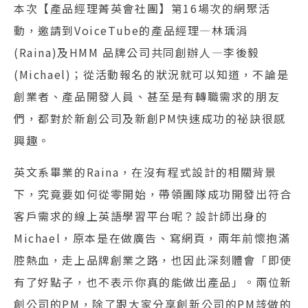
本次【產品經理菁英會社團】第16場次的網聚活
動，邀請到VoiceTube的產品經理—林瑀涓
(Raina)及HMM 品牌公司共同創辦人—李後毅
(Michael)；從活動報名的狀況就可以知道，不論是
創業者、產品開發人員、甚至是有轉職需求的朋友
們，都對於新創公司及新創PM快速成功的祕訣很感
興趣。
英文系畢業的Raina，在沒有程式設計的相關背景
下，究竟要如何從零開始，帶領團隊成功開發出符合
客戶需求的線上英語學習平台呢？設計師出身的
Michael，原本是在做廣告、寫網頁，兩年前懷抱滿
腔熱血，走上品牌創業之路，也因此深刻體會「即使
有了好點子，也不表示你真的能做出產品」。兩位新
創公司的PM，除了跟大家分享創新公司的PM該做的