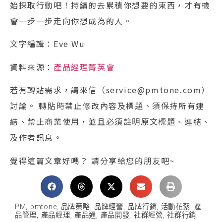
始採取行動吧！持續的去累積你想要的東西，才有機
會一步一步走向你想成為的人。
文字編輯：Eve Wu
資料來源：
產品經理菁英會
若有轉貼需求，請來信（service@pmtone.com）
討論。 轉貼時禁止修改內容及標題、須保持所有連
結、禁止商業使用，並且必須註明原文標題、連結、
及作者訊息。
覺得這篇文章好嗎？ 請分享給您的朋友吧~
PM
,
pmtone
,
品牌策略
,
品牌經營
,
品牌行銷
,
活動花絮
,
產
品管理
,
產品經理
,
產品通
,
產品開發
,
社群經營
,
社群行銷