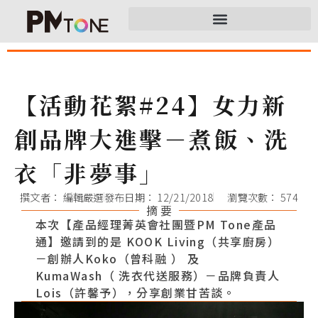
【活動花絮#24】女力新
創品牌大進擊－煮飯、洗
衣「非夢事」
撰文者：
編輯嚴選
發布日期：
12/21/2018
瀏覽次數： 574
摘 要
本次【產品經理菁英會社團暨PM Tone產品
通】邀請到的是 KOOK Living（共享廚房）
－創辦人Koko（曾科融 ） 及
KumaWash（ 洗衣代送服務）－品牌負責人
Lois（許馨予），分享創業甘苦談。