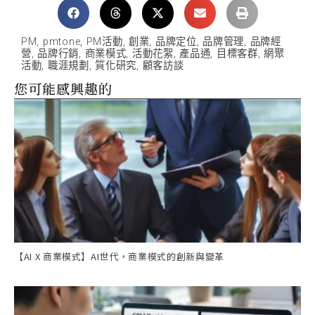
PM
,
pmtone
,
PM活動
,
創業
,
品牌定位
,
品牌管理
,
品牌經
營
,
品牌行銷
,
商業模式
,
活動花絮
,
產品通
,
目標客群
,
網聚
活動
,
職涯規劃
,
質化研究
,
顧客訪談
您可能感興趣的
【AI X 商業模式】AI世代，商業模式的創新與變革