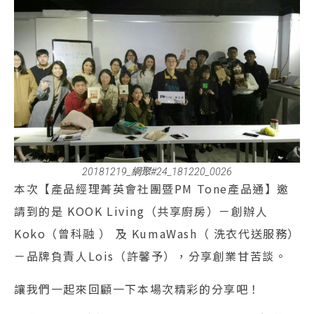
20181219_網聚#24_181220_0026
本次【產品經理菁英會社團暨PM Tone產品通】邀
請到的是 KOOK Living（共享廚房）－創辦人
Koko（曾科融 ） 及 KumaWash（ 洗衣代送服務）
－品牌負責人Lois（許馨予），分享創業甘苦談。
讓我們一起來回顧一下本場次精彩的分享吧！