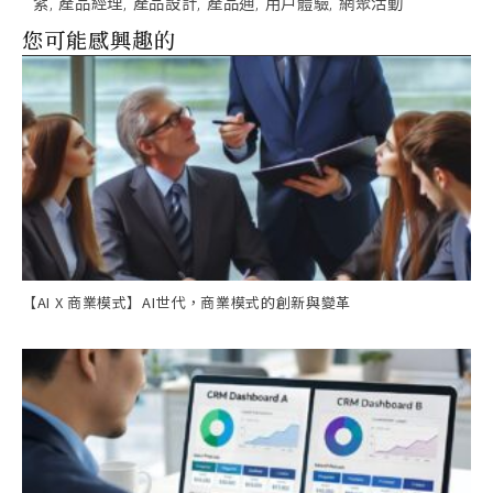
絮
,
產品經理
,
產品設計
,
產品通
,
用戶體驗
,
網聚活動
您可能感興趣的
【AI X 商業模式】AI世代，商業模式的創新與變革