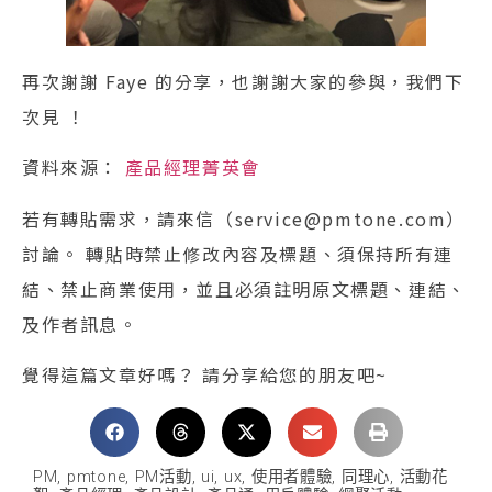
再次謝謝 Faye 的分享，也謝謝大家的參與，我們下
次見 ！
資料來源：
產品經理菁英會
若有轉貼需求，請來信（service@pmtone.com）
討論。 轉貼時禁止修改內容及標題、須保持所有連
結、禁止商業使用，並且必須註明原文標題、連結、
及作者訊息。
覺得這篇文章好嗎？ 請分享給您的朋友吧~
PM
,
pmtone
,
PM活動
,
ui
,
ux
,
使用者體驗
,
同理心
,
活動花