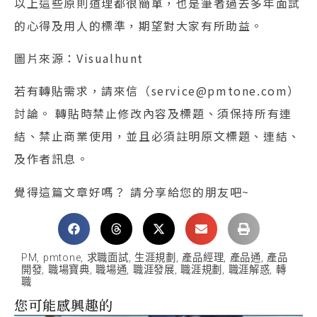
以上這些原則道理都很簡單，也是筆者過去多年面試
的心得及用人的標準，期望對大家有所助益。
圖片來源：Visualhunt
若有轉貼需求，請來信（service@pmtone.com）
討論。 轉貼時禁止修改內容及標題、須保持所有連
結、禁止商業使用，並且必須註明原文標題、連結、
及作者訊息。
覺得這篇文章好嗎？ 請分享給您的朋友吧~
PM
,
pmtone
,
求職面試
,
生涯規劃
,
產品經理
,
產品通
,
產品
開發
,
職場寶典
,
職場通
,
職涯發展
,
職涯規劃
,
職涯解惑
,
轉
職
您可能感興趣的