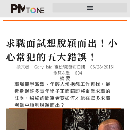
求職面試想脫穎而出！小
心常犯的五大錯誤！
撰文者：
Gary Hsia (夏松明)
發布日期：
06/28/2016
瀏覽次數： 634
摘 要
職場競爭激烈、年輕人常抱怨工作難找，最
近身邊許多青年學子正面臨即將畢業求職的
旺季，紛紛詢問筆者要如何才能在眾多求職
者當中順利脫穎而出？