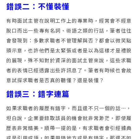
錯誤二：不懂裝懂
有時面試主管在說明工作上的專業時，經常會不經意
脫口而出一些專有名詞、術語之類的行話，筆者往往
會發現到：多數求職者不管理解與否？都會以微笑點
頭示意，也許他們是太緊張或者是以為這樣才是禮貌
的展現，殊不知對於資深的面試主管來說，這些求職
者的表情已經透露出些許訊息了。筆者有時候也會故
意試探求職者是否真的聽懂？還是裝懂？
錯誤三：錯字連篇
如果求職者的履歷有錯字，而且還不只一個的話…，
坦白說，企業要錄取該員的機會就非常渺茫，即使履
歷表非常精美。順帶一提的是，有求職者會引經據典
或是引用成語，如果用錯地方或是有錯字，那還不如