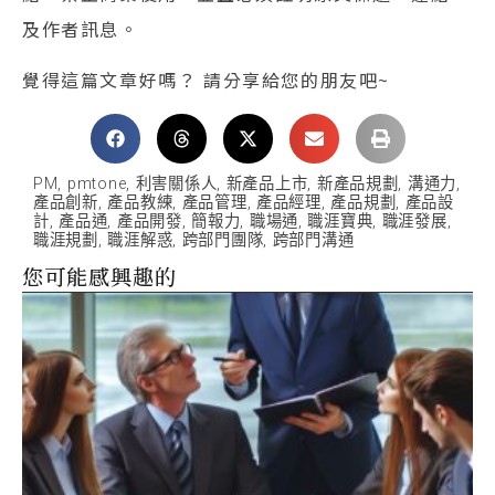
及作者訊息。
覺得這篇文章好嗎？ 請分享給您的朋友吧~
PM
,
pmtone
,
利害關係人
,
新產品上市
,
新產品規劃
,
溝通力
,
產品創新
,
產品教練
,
產品管理
,
產品經理
,
產品規劃
,
產品設
計
,
產品通
,
產品開發
,
簡報力
,
職場通
,
職涯寶典
,
職涯發展
,
職涯規劃
,
職涯解惑
,
跨部門團隊
,
跨部門溝通
您可能感興趣的