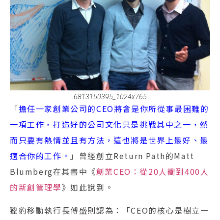
6813150395_1024x765
「
擔任一家創業公司的CEO將會是你所從事最困難的
一項工作，打造好的公司文化只是挑戰其中之一，然
而只要有熱情並且有方法，這也將是世界上最好、最
適合你的工作。
」曾經創立Return Path的Matt
Blumberg在其書中《
創業CEO：從20人衝到400人
的新創管理學
》如此說到。
獵豹移動執行長傅盛則認為：「CEO的核心是樹立一