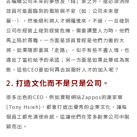
去編織公司未來的夢想及「錢」景之外，還必須消除
該員可能面臨到的風險與不安（如：公司未來發
展…），然後順利將人才網羅進來。不過，一旦碰到
公司在經營上碰到經營危機，需要調整人力時，他們
馬上陷於兩難，一方面是該員曾經是他們力邀的大
將，如果隨即要其「走路」，似乎有些不盡人情，也
違反了當初給予的承諾；另一方面是如果此舉成為常
態，這些CEO要如何再去說服好人才的加入呢？
2.
打造文化而不是只是公司
。
很多出色的CEO，例如賣鞋網站Zappos的謝家華
(Tony Hsieh)，都會打造出優秀的企業文化，讓每
個員工都充滿使命感。這讓他們在眾多創業公司中脫
穎而出。