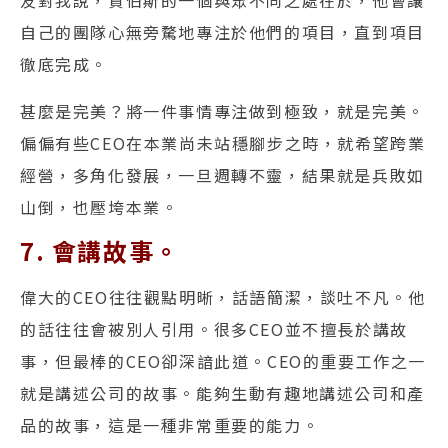
友對我說，賈伯斯的一個與眾不同之處在於，他會讓
自己的團隊心無旁騖地專注於他們的項目，直到項目
徹底完成。
甚麼是完美？將一件事情專注做到極致，就是完美。
偏偏有些CEO在本業尚未站穩腳步之時，就希望跨業
經營，多角化發展，一旦週轉不靈，結果就是兵敗如
山倒，也壓垮本業。
7. 會講故事。
偉大的CEO往往觀點明晰，話語簡潔，談吐不凡。他
的話往往會被別人引用。很多CEO並不擅長於講故
事，但最棒的CEO卻深諳此道。CEO的重要工作之一
就是講述公司的故事。能夠生動有趣地講述公司和產
品的故事，這是一種非常重要的能力。