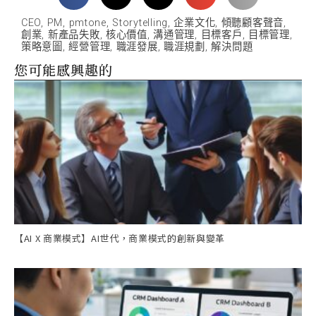
CEO
,
PM
,
pmtone
,
Storytelling
,
企業文化
,
傾聽顧客聲音
,
創業
,
新產品失敗
,
核心價值
,
溝通管理
,
目標客戶
,
目標管理
,
策略意圖
,
經營管理
,
職涯發展
,
職涯規劃
,
解決問題
您可能感興趣的
【AI X 商業模式】AI世代，商業模式的創新與變革