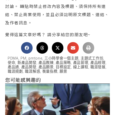
討論。 轉貼時禁止修改內容及標題、須保持所有連
結、禁止商業使用，並且必須註明原文標題、連結、
及作者訊息。
覺得這篇文章好嗎？ 請分享給您的朋友吧~
PDMA
,
PM
,
pmtone
,
三小時學會一個主題
,
主題式工作坊
,
使命
,
新產品開發
,
產品教練
,
產品策略
,
產品管理
,
產品經理
,
產品通
,
產品開發
,
產品願景
,
目標設定
,
線上課程
,
職涯發展
,
職涯規劃
,
職涯解惑
,
衡量指標
,
願景
您可能感興趣的