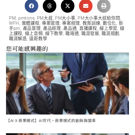
PM
,
pmtone
,
PM大叔
,
PM大小事
,
PM大小事大叔給你問
,
WFH
,
實體課程
,
專案管理
,
專案經理
,
教育訓練
,
數位化
,
新
手pm
,
產品管理
,
產品經理
,
產品通
,
直播課程
,
線上學習
,
線
上課程
,
線上音頻
,
線下教學
,
職場通
,
職涯發展
,
職涯規劃
,
職涯解惑
,
遠距教學
您可能感興趣的
【AI X 商業模式】AI世代，商業模式的創新與變革