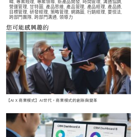
疇
,
專案經理
,
專案領導
,
新產品開發
,
時間管理
,
溝通協調
,
營運管理
,
甘特圖
,
產品思維
,
產品管理
,
產品經理
,
產品通
,
目標管理
,
研發經理
,
策略管理
,
網路圖
,
行銷經理
,
要徑法
,
跨部門團隊
,
跨部門溝通
,
領導力
您可能感興趣的
【AI X 商業模式】AI世代，商業模式的創新與變革