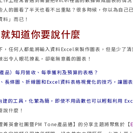
工作上經常會遇到需要把excel裡面的數據做成圖表的情
些人的圖看了半天也看不出重點？很多時候，你以為自己
資料」而已！
看就知道你要說什麼
下，任何人都能將輸入資料Excel來製作圖表，但是少了
做出令人眼花撩亂，卻毫無意義的圖表！
產品）每月營收、每季獲利及預算的表格？
、長條圖、折線圖和Excel資料表格視覺化的技巧，讓圖
l內建的工具，化繁為簡，即使不用函數也可以輕鬆利用 Exc
要說什麼！
菁英會社團暨PM Tone產品通】的分享主題將聚焦於【