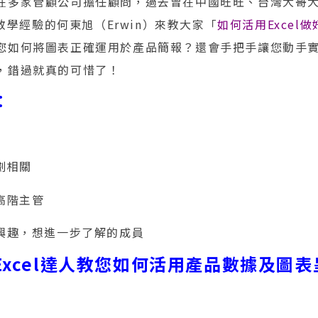
在多家管顧公司擔任顧問，過去曾在中國旺旺、台灣大哥
務教學經驗的何東旭（Erwin）來教大家「
如何活用Excel
您如何將圖表正確運用於產品簡報？還會手把手讓您動手實
，錯過就真的可惜了！
：
劃相關
高階主管
有興趣，想進一步了解的成員
xcel達人教您如何活用產品數據及圖表