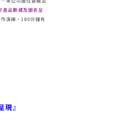
大…等公司擔任要職並
做好產品數據及圖表呈
作演練，180分鐘有
呈現』