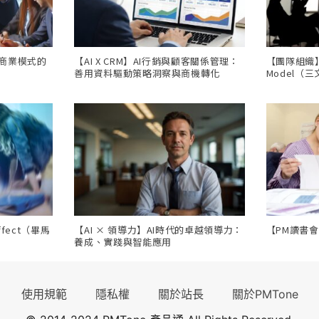
，商業模式的
【AI X CRM】AI行銷與顧客關係管理：
【團隊組織】Th
善用資料驅動策略洞察與商機轉化
Model（
ffect（畢馬
【AI × 領導力】AI時代的卓越領導力：
【PM讀書
養成、實踐與智能應用
使用規範
隱私權
關於站長
關於PMTone