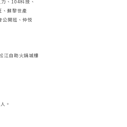
力、104科技、
旺、蘇黎世產
會公開班、仲悦
松江自助火鍋城樓
加人。
。