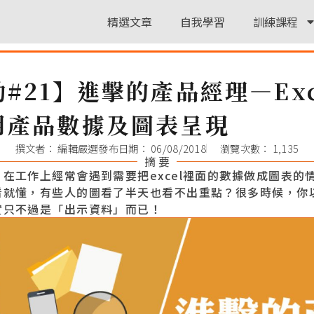
精選文章
自我學習
訓練課程
#21】進擊的產品經理—Exc
用產品數據及圖表呈現
撰文者：
編輯嚴選
發布日期：
06/08/2018
瀏覽次數： 1,135
摘 要
在工作上經常會遇到需要把excel裡面的數據做成圖表的
看就懂，有些人的圖看了半天也看不出重點？很多時候，你
實只不過是「出示資料」而已！