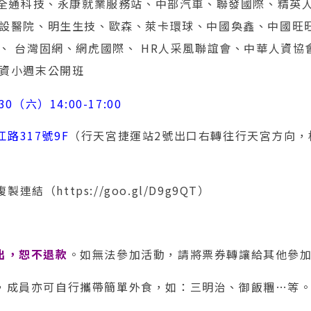
、全通科技、永康就業服務站、中部汽車、聯發國際、精英人
設醫院、明生生技、歐森、萊卡環球、中國奐鑫、中國旺
、 台灣固網、網虎國際、 HR人采風聯誼會、中華人資協
資小週末公開班
.30（六）14:00-17:00
路317號9F
（行天宮捷運站2號出口右轉往行天宮方向，
製連結（https://goo.gl/D9g9QT）
出，恕不退款
。如無法參加活動，請將票券轉讓給其他參
點，成員亦可自行攜帶簡單外食，如：三明治、御飯糰…等