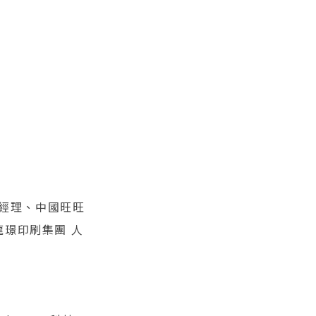
銓 管理部經理、中國旺旺
龍璟印刷集團 人