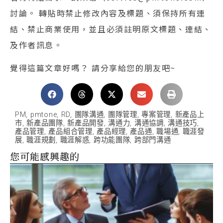
討論。 轉貼時禁止修改內容及標題、須保持所有連
結、禁止商業使用，並且必須註明原文標題、連結、
及作者訊息。
覺得這篇文章好嗎？ 請分享給您的朋友吧~
PM
,
pmtone
,
RD
,
團隊溝通
,
團隊管理
,
專案管理
,
新產品上
市
,
新產品團隊
,
新產品開發
,
溝通力
,
溝通協調
,
溝通技巧
,
產品管理
,
產品組合管理
,
產品經理
,
產品通
,
職場通
,
職涯發
展
,
職涯規劃
,
職涯解惑
,
跨功能團隊
,
跨部門溝通
您可能感興趣的