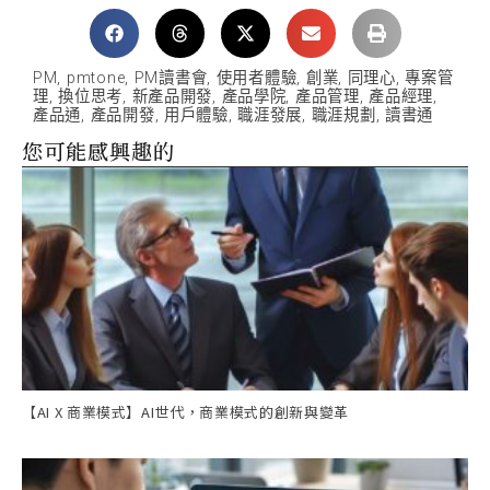
PM
,
pmtone
,
PM讀書會
,
使用者體驗
,
創業
,
同理心
,
專案管
理
,
換位思考
,
新產品開發
,
產品學院
,
產品管理
,
產品經理
,
產品通
,
產品開發
,
用戶體驗
,
職涯發展
,
職涯規劃
,
讀書通
您可能感興趣的
【AI X 商業模式】AI世代，商業模式的創新與變革