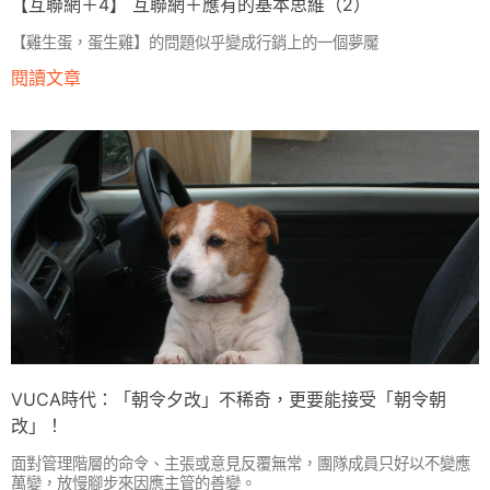
【互聯網＋4】 互聯網＋應有的基本思維（2）
【雞生蛋，蛋生雞】的問題似乎變成行銷上的一個夢魘
閱讀文章
VUCA時代：「朝令夕改」不稀奇，更要能接受「朝令朝
改」！
面對管理階層的命令、主張或意見反覆無常，團隊成員只好以不變應
萬變，放慢腳步來因應主管的善變。