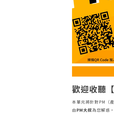
歡迎收聽【
本單元將針對PM（
由
PM大叔
為您解惑