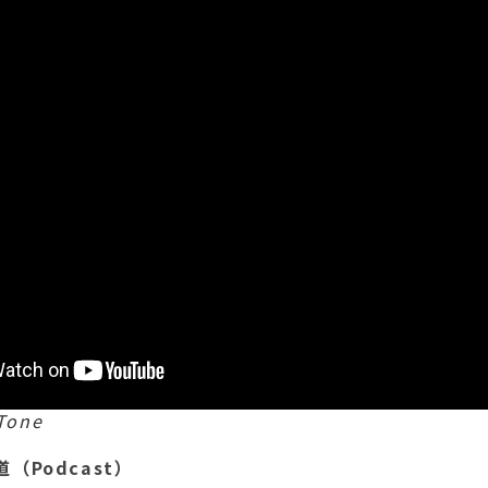
one
（Podcast）