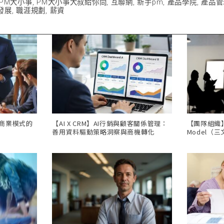
PM大小事
,
PM大小事大叔給你問
,
互聯網
,
新手pm
,
產品學院
,
產品管
發展
,
職涯規劃
,
薪資
，商業模式的
【AI X CRM】AI行銷與顧客關係管理：
【團隊組織】Th
善用資料驅動策略洞察與商機轉化
Model（