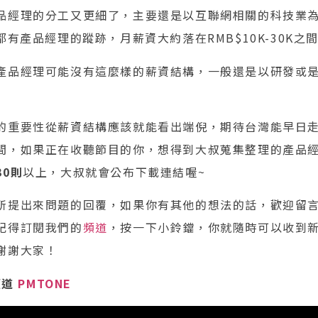
品經理的分工又更細了，主要還是以互聯網相關的科技業
都有產品經理的蹤跡，月薪資大約落在RMB$10K-30K之
產品經理可能沒有這麼樣的薪資結構，一般還是以研發或
的重要性從薪資結構應該就能看出端倪，期待台灣能早日
間，如果正在收聽節目的你，想得到大叔蒐集整理的產品
30則
以上，大叔就會公布下載連結喔~
所提出來問題的回覆，如果你有其他的想法的話，歡迎留
記得訂閱我們的
頻道
，按一下小鈴鐺，你就隨時可以收到
謝謝大家！
頻道
PMTONE