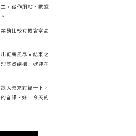
為主，從作網站、數據
間。
是業務比較有機會拿高
走出低薪風暴﹦結束之
經理薪資結構，歡迎在
言跟大叔來討論一下，
新的音訊，好，今天的