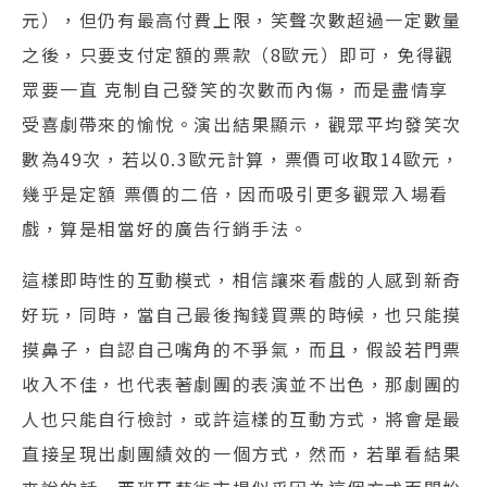
元），但仍有最高付費上限，笑聲次數超過一定數量
之後，只要支付定額的票款（8歐元）即可，免得觀
眾要一直 克制自己發笑的次數而內傷，而是盡情享
受喜劇帶來的愉悅。演出結果顯示，觀眾平均發笑次
數為49次，若以0.3歐元計算，票價可收取14歐元，
幾乎是定額 票價的二倍，因而吸引更多觀眾入場看
戲，算是相當好的廣告行銷手法。
這樣即時性的互動模式，相信讓來看戲的人感到新奇
好玩，同時，當自己最後掏錢買票的時候，也只能摸
摸鼻子，自認自己嘴角的不爭氣，而且，假設若門票
收入不佳，也代表著劇團的表演並不出色，那劇團的
人也只能自行檢討，或許這樣的互動方式，將會是最
直接呈現出劇團績效的一個方式，然而，若單看結果