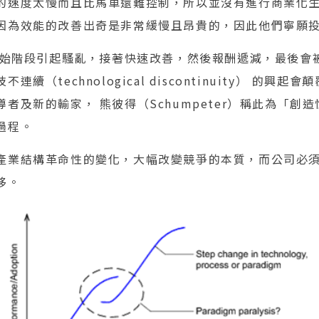
的速度太慢而且比馬車還難控制，所以並沒有進行商業化
因為效能的改善出奇是非常緩慢且昂貴的，因此他們寧願
在初始階段引起騷亂，接著快速改善，然後報酬遞減，最後會
續（technological discontinuity） 的興
及新的輸家， 熊彼得（Schumpeter）稱此為「創造性破壞
的過程。
產業結構革命性的變化，大幅改變競爭的本質，而公司必
移。