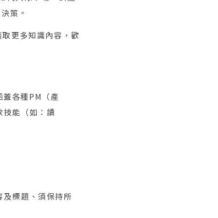
要決策。
果想獲取更多知識內容，歡
涵蓋各種PM（產
軟技能（如：讀
內容及標題、須保持所