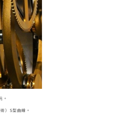
元。
（技術）S型曲線。