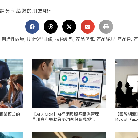
 請分享給您的朋友吧~
,
創造性破壞
,
技術S型曲線
,
技術創新
,
產品學院
,
產品經理
,
產品通
,
，商業模式的
【AI X CRM】AI行銷與顧客關係管理：
【團隊組織】Th
善用資料驅動策略洞察與商機轉化
Model（