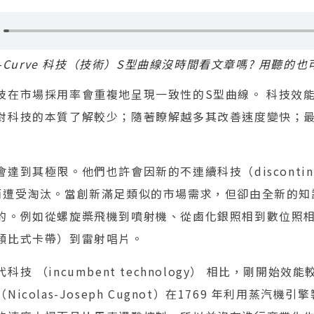
y S-Curve 科技（技術）S型曲線沒時間看文章嗎? 用聽的也
技在市場採用率會重複地呈現一致性的S型曲線。 科技效
對科技的本質了解較少；隨著瞭解越多其改善速度變快；
達到其極限。他們也許會因新的不連續科技（discontinu
es），而遭受淘汰。當創新滿足類似的市場需求，但卻由全新的
的。例如從螺旋槳飛機到噴射機、從鹵化銀照相到數位照
類比式卡帶）到雷射唱片。
技 （incumbent technology） 相比，剛開始
icolas-Joseph Cugnot）在1769 年利用蒸汽機