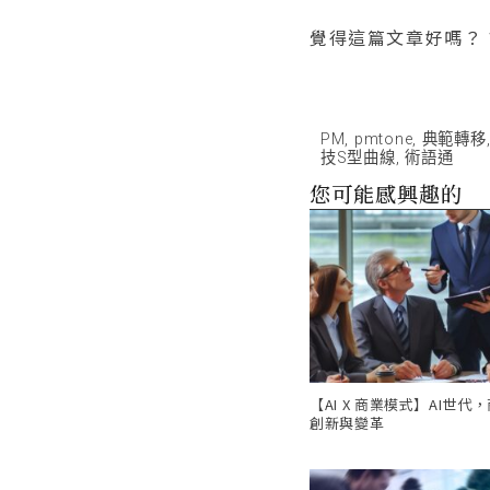
覺得這篇文章好嗎？
PM
,
pmtone
,
典範轉移
技S型曲線
,
術語通
您可能感興趣的
【AI X 商業模式】AI世代
創新與變革