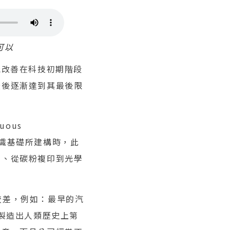
可以
能改善在科技初期階段
最後逐漸達到其最後限
ous
知識基礎所建構時，此
相、從碳粉複印到光學
效能較差，例如：最早的汽
引擎製造出人類歷史上第