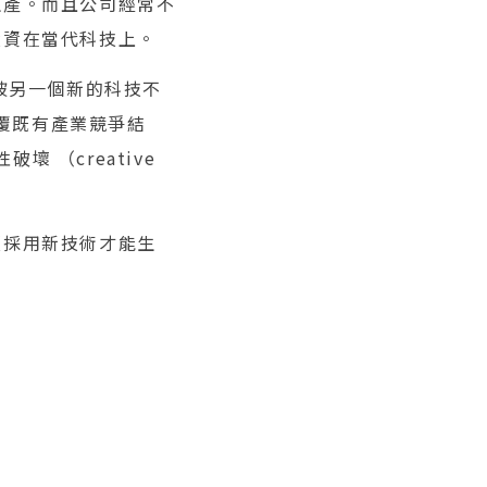
生產。而且公司經常不
投資在當代科技上。
被另一個新的科技不
起會顛覆既有產業競爭結
 （creative
須採用新技術才能生