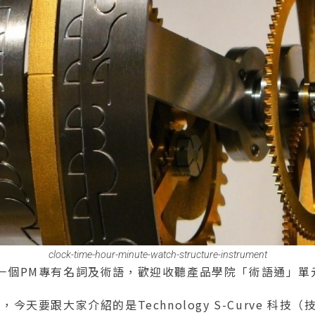
clock-time-hour-minute-watch-structure-instrument
一個PM專有名詞及術語，歡迎收聽產品學院「術語通」單
今天要跟大家介紹的是Technology S-Curve 科技