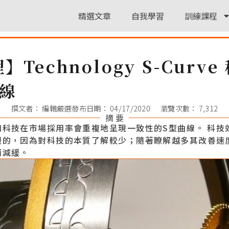
精選文章
自我學習
訓練課程
Technology S-Curv
曲線
撰文者：
編輯嚴選
發布日期：
04/17/2020
瀏覽次數： 7,312
摘 要
和科技在市場採用率會重複地呈現一致性的S型曲線。 科技
慢的，因為對科技的本質了解較少；隨著瞭解越多其改善速
而減緩。