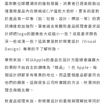
面對數位媒體潮流的蓬勃發展，消費者已逐漸跳脫出
僅重視產品內在規格或C/P值愈大愈好，更多的是對
於產品第一印象（如：包裝、設計、標誌…等）的資
訊傳達愈加強烈。筆者過去常聽到產品經理會要求設
計師把logo的圖像放大或縮小一些？或是要求顏色
深一些或淺一些？這其實是對於視覺設計（Visual
Design）專業的不了解所致。
舉例來說，何以Apple的產品在設計方面總會讓廣大
的果粉不由自主的讚嘆為「精品」！在 Apple，每
個設計師都享有尊貴的地位，而且整個產品都要符合
他們的願景，這與很多公司所實踐的方法、所秉持的
理念南轅北轍。
對產品經理來說，對視覺設計的重視與理解就等同於