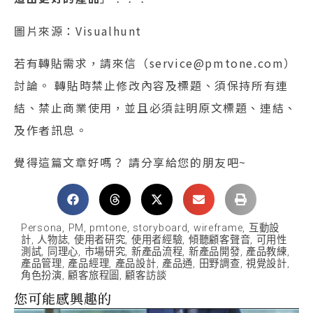
圖片來源：Visualhunt
若有轉貼需求，請來信（service@pmtone.com）
討論。 轉貼時禁止修改內容及標題、須保持所有連
結、禁止商業使用，並且必須註明原文標題、連結、
及作者訊息。
覺得這篇文章好嗎？ 請分享給您的朋友吧~
Persona
,
PM
,
pmtone
,
storyboard
,
wireframe
,
互動設
計
,
人物誌
,
使用者研究
,
使用者經驗
,
傾聽顧客聲音
,
可用性
測試
,
同理心
,
市場研究
,
新產品流程
,
新產品開發
,
產品教練
,
產品管理
,
產品經理
,
產品設計
,
產品通
,
田野調查
,
視覺設計
,
角色扮演
,
顧客旅程圖
,
顧客訪談
您可能感興趣的