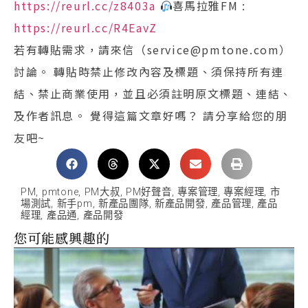
https://reurl.cc/z8403a
喜馬拉雅FM :
https://reurl.cc/R4EavZ
若有轉貼需求，請來信（service@pmtone.com）
討論。 轉貼時禁止修改內容及標題、須保持所有連
結、禁止商業使用，並且必須註明原文標題、連結、
及作者訊息。 覺得這篇文章好嗎？ 請分享給您的朋
友吧~
PM
,
pmtone
,
PM大叔
,
PM好聲音
,
專案管理
,
專案經理
,
市
場測試
,
新手pm
,
新產品團隊
,
新產品開發
,
產品管理
,
產品
經理
,
產品通
,
產品開發
您可能感興趣的