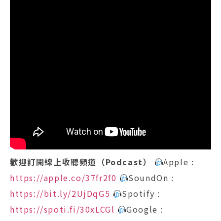
歡迎訂閱線上收聽頻道（Podcast）
Apple :
https://apple.co/37fr2f0
SoundOn :
https://bit.ly/2UjDqG5
Spotify :
https://spoti.fi/30xLCGl
Google :