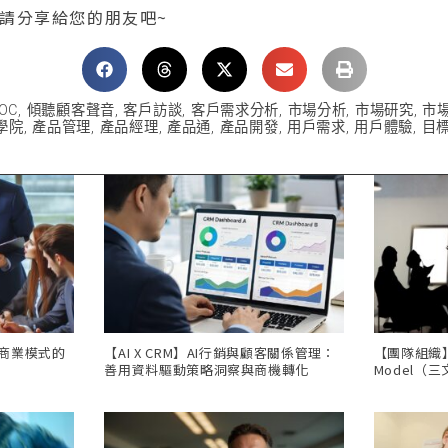
 請分享給您的朋友吧~
OC
,
傾聽顧客聲音
,
客戶訪談
,
客戶需求分析
,
市場分析
,
市場研究
,
市
學院
,
產品管理
,
產品經理
,
產品通
,
產品開發
,
用戶需求
,
用戶體驗
,
目
，商業模式的
【AI X CRM】AI行銷與顧客關係管理：
【團隊組織】Th
善用資料驅動策略洞察與商機轉化
Model（