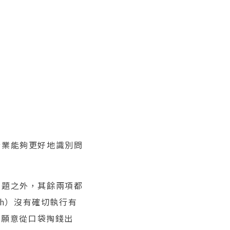
企業能夠更好地識別問
問題之外，其餘兩項都
arch）沒有確切執行有
不願意從口袋掏錢出