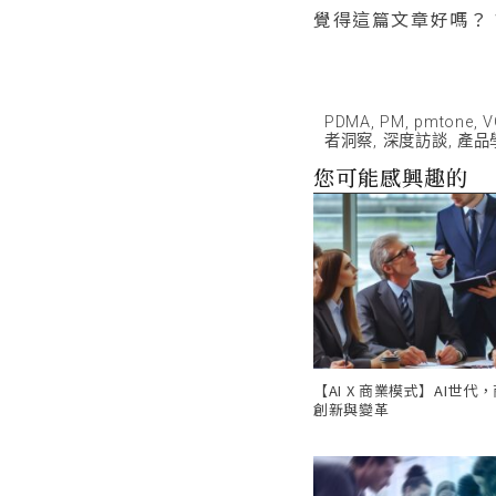
覺得這篇文章好嗎？
PDMA
,
PM
,
pmtone
,
V
者洞察
,
深度訪談
,
產品
您可能感興趣的
【AI X 商業模式】AI世代
創新與變革