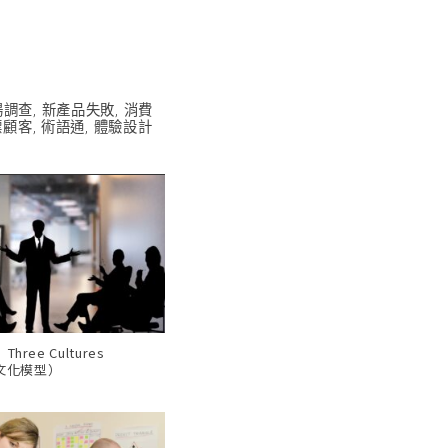
場調查
,
新產品失敗
,
消費
標顧客
,
術語通
,
體驗設計
ree Cultures
三文化模型）