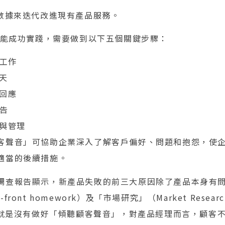
有數據來迭代改進現有產品服務。
 要能成功實踐，需要做到以下五個關鍵步驟：
常工作
天
回應
報告
與管理
客聲音」可協助企業深入了解客戶偏好、問題和抱怨，使
適當的後續措施。
調查報告顯示，新產品失敗的前三大原因除了產品本身有
ront homework）及「市場研究」（Market Rese
: 就是沒有做好「傾聽顧客聲音」，對產品經理而言，顧客