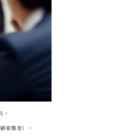
元。
傾聽顧客聲音）。