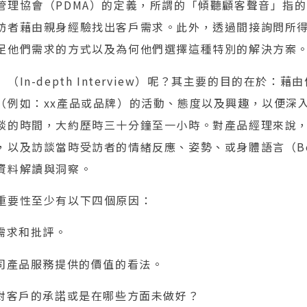
管理協會（PDMA）的定義，所謂的「傾聽顧客聲音」指
訪者藉由親身經驗找出客戶需求。此外，透過間接詢問所
足他們需求的方式以及為何他們選擇這種特別的解決方案
In-depth Interview）呢？其主要的目的在於：
（例如：xx產品或品牌）的活動、態度以及興趣，以便深
談的時間，大約歷時三十分鐘至一小時。對產品經理來說
以及訪談當時受訪者的情緒反應、姿勢、或身體語言（Body 
資料解讀與洞察。
重要性至少有以下四個原因：
需求和批評。
公司產品服務提供的價值的看法。
行對客戶的承諾或是在哪些方面未做好？