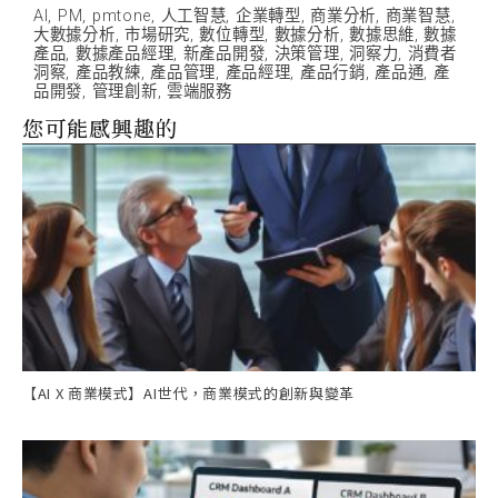
AI
,
PM
,
pmtone
,
人工智慧
,
企業轉型
,
商業分析
,
商業智慧
,
大數據分析
,
市場研究
,
數位轉型
,
數據分析
,
數據思維
,
數據
產品
,
數據產品經理
,
新產品開發
,
決策管理
,
洞察力
,
消費者
洞察
,
產品教練
,
產品管理
,
產品經理
,
產品行銷
,
產品通
,
產
品開發
,
管理創新
,
雲端服務
您可能感興趣的
【AI X 商業模式】AI世代，商業模式的創新與變革