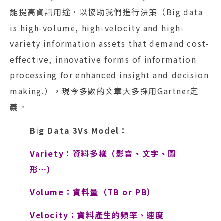
能提高資訊用途，以協助我們進行決策（Big data
is high-volume, high-velocity and high-
variety information assets that demand cost-
effective, innovative forms of information
processing for enhanced insight and decision
making.），現今多數的文章大多採用Gartner定
義。
Big Data 3Vs Model：
Variety：資料多樣（影音、文字、圖
形…）
Volume：資料量（TB or PB）
Velocity：資料產生的頻率、速度