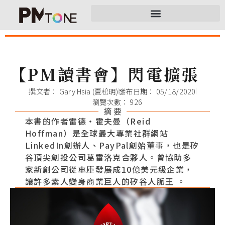
【PM讀書會】閃電擴張
撰文者：
Gary Hsia (夏松明)
發布日期：
05/18/2020
瀏覽次數： 926
摘 要
本書的作者雷德‧霍夫曼（Reid
Hoffman）是全球最大專業社群網站
LinkedIn創辦人、PayPal創始董事，也是矽
谷頂尖創投公司葛雷洛克合夥人。曾協助多
家新創公司從車庫發展成10億美元級企業，
讓許多素人變身商業巨人的矽谷人脈王 。