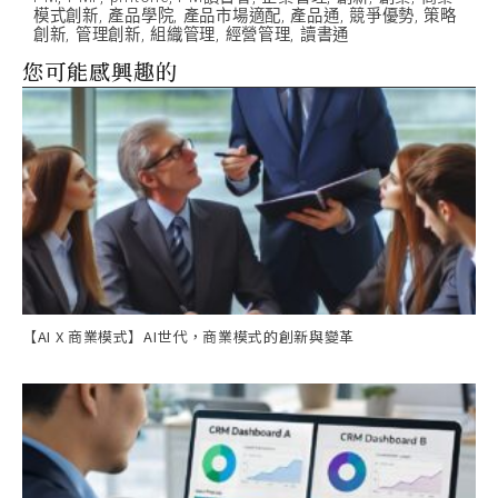
模式創新
,
產品學院
,
產品市場適配
,
產品通
,
競爭優勢
,
策略
創新
,
管理創新
,
組織管理
,
經營管理
,
讀書通
您可能感興趣的
【AI X 商業模式】AI世代，商業模式的創新與變革