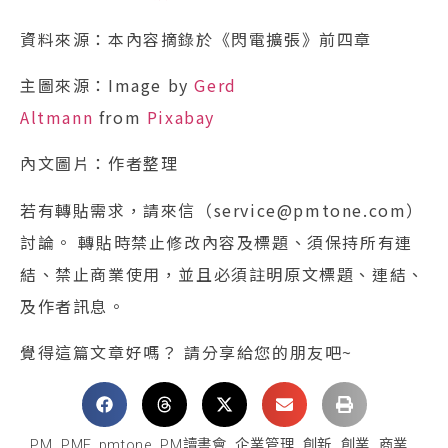
資料來源：本內容摘錄於《閃電擴張》前四章
主圖來源：Image by
Gerd
Altmann
from
Pixabay
內文圖片：作者整理
若有轉貼需求，請來信（service@pmtone.com）
討論。 轉貼時禁止修改內容及標題、須保持所有連
結、禁止商業使用，並且必須註明原文標題、連結、
及作者訊息。
覺得這篇文章好嗎？ 請分享給您的朋友吧~
PM
,
PMF
,
pmtone
,
PM讀書會
,
企業管理
,
創新
,
創業
,
商業