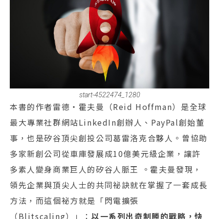
start-4522474_1280
本書的作者雷德‧霍夫曼（Reid Hoffman）是全球
最大專業社群網站LinkedIn創辦人、PayPal創始董
事，也是矽谷頂尖創投公司葛雷洛克合夥人。曾協助
多家新創公司從車庫發展成10億美元級企業，讓許
多素人變身商業巨人的矽谷人脈王 。霍夫曼發現，
領先企業與頂尖人士的共同祕訣就在掌握了一套成長
方法，而這個祕方就是「閃電擴張
（Blitscaling）」：
以一系列出奇制勝的戰略，快