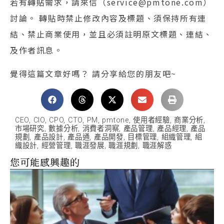
若有轉貼需求，請來信（service@pmtone.com）
討論。 轉貼時禁止修改內容及標題、須保持所有連
結、禁止商業使用，並且必須註明原文標題、連結、
及作者訊息。
覺得這篇文章好嗎？ 請分享給您的朋友吧~
CEO
,
CIO
,
CPO
,
CTO
,
PM
,
pmtone
,
使用者經驗
,
商業分析
,
市場研究
,
數據分析
,
消費者洞察
,
產品管理
,
產品經理
,
產品
規劃
,
產品設計
,
產品通
,
產品開發
,
目標管理
,
組織管理
,
組
織設計
,
經營管理
,
職涯發展
,
職涯規劃
,
職涯解惑
您可能感興趣的