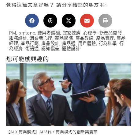
覺得這篇文章好嗎？ 請分享給您的朋友吧~
PM
,
pmtone
,
使用者體驗
,
宜家效應
,
心理學
,
新產品開發
,
服務設計
,
消費者心理
,
產品學院
,
產品教練
,
產品管理
,
產品
經理
,
產品行銷
,
產品設計
,
產品通
,
用戶體驗
,
行為科學
,
行
為經濟
,
術語通
,
認知偏差
,
體驗設計
您可能感興趣的
【AI X 商業模式】AI世代，商業模式的創新與變革