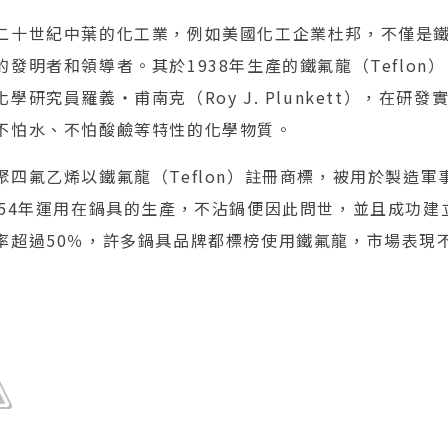
二十世紀中葉的化工業，例如美國化工企業杜邦，不僅是鐵
發明者和領導者。其於1938年生產的鐵氟龍（Teflon
學研究員羅義・甫南克（Roy J. Plunkett），在研
不怕水、不怕酸鹼等特性的化學物質。
聚四氟乙烯以鐵氟龍（Teflon）註冊商標，被用於製造軍
954年運用在鍋具的生產，不沾鍋便因此問世，並且成功建
率超過50％，許多鍋具品牌都標榜使用鐵氟龍，市場表現