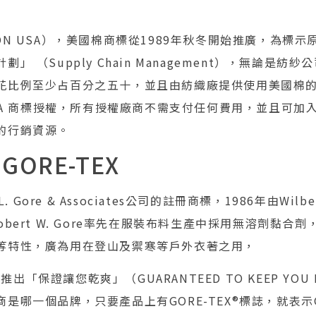
ON USA），美國棉商標從1989年秋冬開始推廣，為標
」 （Supply Chain Management），無論是紡
花比例至少占百分之五十，並且由紡織廠提供使用美國棉
USA 商標授權，所有授權廠商不需支付任何費用，並且可
的行銷資源。
ORE-TEX
. Gore & Associates公司的註冊商標，1986年由Wilber
or與Robert W. Gore率先在服裝布料生產中採用無溶劑黏
等特性，廣為用在登山及禦寒等戶外衣著之用，
9年推出「保證讓您乾爽」（GUARANTEED TO KEEP YO
是哪一個品牌，只要產品上有GORE-TEX®標誌，就表示G