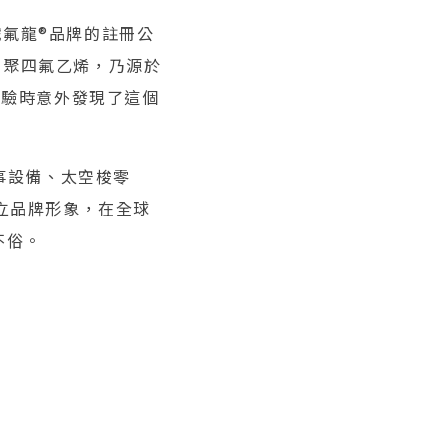
氟龍®品牌的註冊公
） 聚四氟乙烯，乃源於
發實驗時意外發現了這個
事設備、太空梭零
立品牌形象，在全球
不俗。