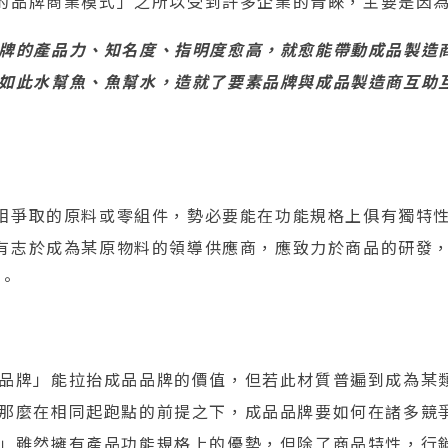
的品牌商業模式」之所以受到許多企業的青睞，主要是因為
牌的產品力、知名度、指明度愈高，就愈能帶動成品製造
如此水幫魚、魚幫水，造就了要素品牌與成品製造商互助
相爭取的原料或零組件，勢必要能在功能規格上俱有獨特
有志於成為某原物料的領導供應商，應致力於商品的研發
 。
品牌」能拉抬成品品牌的價值，但若此材質普遍到成為某
那麼在相同起跑點的前提之下，成品品牌要如何在諸多競
」雖然擁有產品功能規格上的優勢，但除了商品特性，行