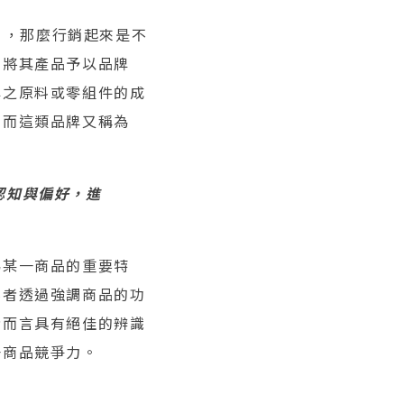
n），那麼行銷起來是不
動將其產品予以品牌
牌之原料或零組件的成
，而這類品牌又稱為
的認知與偏好，進
為某一商品的重要特
業者透過強調商品的功
者而言具有絕佳的辨識
升商品競爭力。