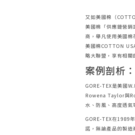
又如美國棉（COTT
美國棉「供應鏈營銷計劃
商，舉凡使用美國棉
美國棉COTTON 
略大聯盟，享有相關
案例剖析：G
GORE-TEX是美國W.L
Rowena Tayl
水、防風、高度透氣
GORE-TEX在198
諾，無論產品的製造商