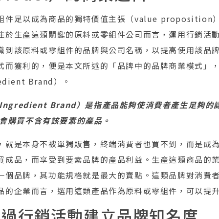
足以成為商品的獨特價值主張（value propositio
注於生產這類關鍵的原料或零組件公司而言，運用行銷活
識到該原料或零組件的品牌與公司名稱，以提高使用該品
式而獲利的，便是本文所述的「品牌中的品牌商業模式」
ient Brand）。
ngredient Brand）是指產品能夠使消費者產生足夠
會購買不含有該要素的產品。
，就是本身不被單獨販售，終端消費者也買不到，而是成
買成品，而享受到要素品牌的產品利益。生產這類商品的
一個品牌，其功能規格就是最大的賣點。這類品牌對消費
品的企業而言，選用這類產品作為原料或零組件，可以提
透過行銷活動建立品牌知名度