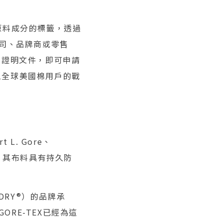
示原料成分的標籤，透過
紗公司、品牌商或零售
的證明文件，即可申請
加入全球美國棉用戶的戰
t L. Gore、
合劑，其布料具有持久防
U DRY®）的品牌承
ORE-TEX已經為這