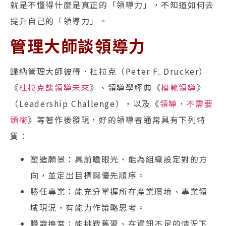
就是不懂得什麼是真正的「領導力」，不知道如何去
提升自己的「領導力」。
管理大師談領導力
歸納管理大師彼得．杜拉克（Peter F. Drucker）
《
杜拉克談領導未來
》、領導學經典《
模範領導
》
（Leadership Challenge），以及《
領導，不需要
頭銜
》等著作後發現，好的領導者通常具有下列特
質：
塑造願景：具前瞻眼光、能為組織設定對的方
向，並定出目標與優先順序。
勝任專業：能充分掌握所在產業環境、專業領
域現況，有能力作策略思考。
膽識擔當：能挑戰舊習、在資訊不足的情況下