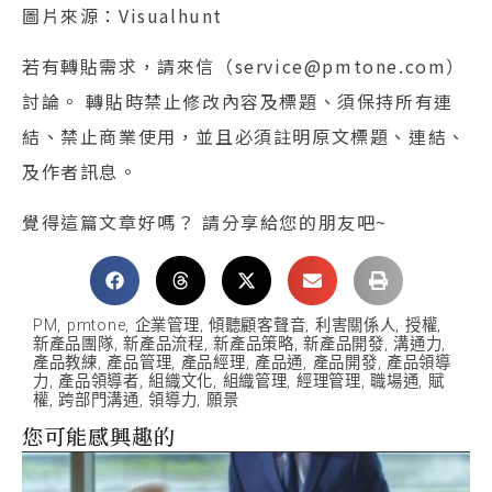
圖片來源：Visualhunt
若有轉貼需求，請來信（service@pmtone.com）
討論。 轉貼時禁止修改內容及標題、須保持所有連
結、禁止商業使用，並且必須註明原文標題、連結、
及作者訊息。
覺得這篇文章好嗎？ 請分享給您的朋友吧~
PM
,
pmtone
,
企業管理
,
傾聽顧客聲音
,
利害關係人
,
授權
,
新產品團隊
,
新產品流程
,
新產品策略
,
新產品開發
,
溝通力
,
產品教練
,
產品管理
,
產品經理
,
產品通
,
產品開發
,
產品領導
力
,
產品領導者
,
組織文化
,
組織管理
,
經理管理
,
職場通
,
賦
權
,
跨部門溝通
,
領導力
,
願景
您可能感興趣的