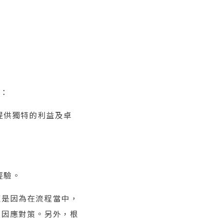
素：
提供獨特的利益及卓
經驗。
這是因為在流程當中，
的因應對策。另外，根