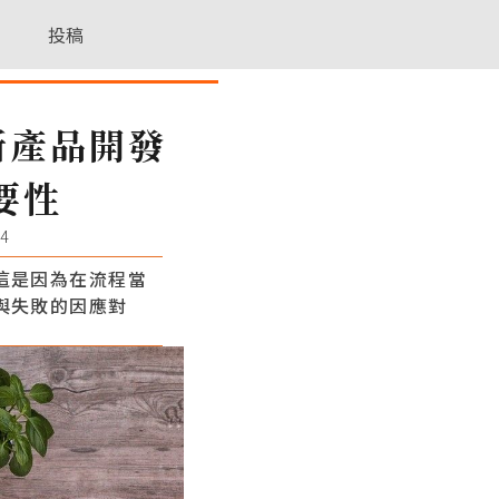
投稿
新產品開發
要性
4
這是因為在流程當
與失敗的因應對