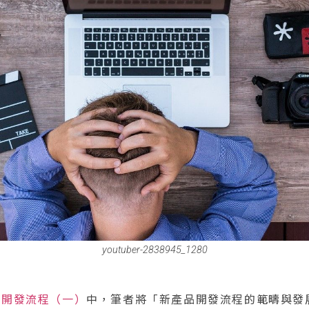
youtuber-2838945_1280
品開發流程（一）
中，筆者將「新產品開發流程的範疇與發