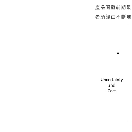
產品開發前期最
者須經由不斷地