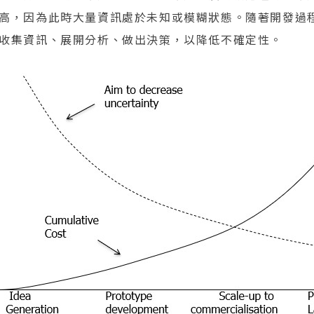
高，因為此時大量資訊處於未知或模糊狀態。隨著開發過
收集資訊、展開分析、做出決策，以降低不確定性。