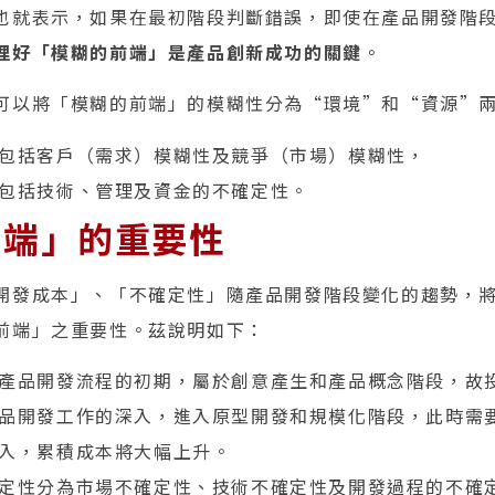
也就表示，如果在最初階段判斷錯誤，即使在產品開發階
理好「模糊的前端」是產品創新成功的關鍵
。
可以將「模糊的前端」的模糊性分為“環境”和“資源”
包括客戶（需求）模糊性及競爭（市場）模糊性，
包括技術、管理及資金的不確定性。
前端」的重要性
開發成本」、「不確定性」隨產品開發階段變化的趨勢，
前端」之重要性。茲說明如下：
產品開發流程的初期，屬於創意產生和產品概念階段，故
品開發工作的深入，進入原型開發和規模化階段，此時需
入，累積成本將大幅上升。
定性分為市場不確定性、技術不確定性及開發過程的不確