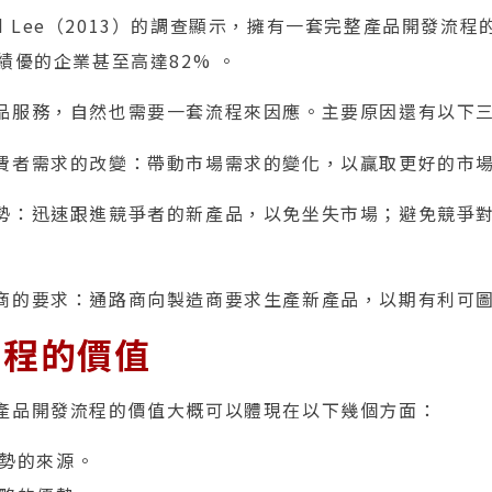
and Lee（2013）的調查顯示，擁有一套完整產品開發流
績優的企業甚至高達82% 。
品服務，自然也需要一套流程來因應。主要原因還有以下
費者需求的改變：帶動市場需求的變化，以贏取更好的市
勢：迅速跟進競爭者的新產品，以免坐失市場；避免競爭
商的要求：通路商向製造商要求生產新產品，以期有利可
流程的價值
產品開發流程的價值大概可以體現在以下幾個方面：
勢的來源。