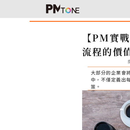
【PM實
流程的價
大部分的企業會
中，不僅定義出
策。