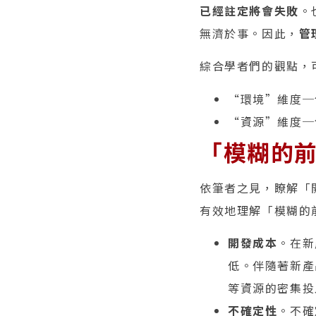
已經註定將會失敗
。
無濟於事。因此，
管
綜合學者們的觀點，
“環境”維度─
“資源”維度─
「模糊的
依筆者之見，瞭解「
有效地理解「模糊的
開發成本
。在新
低。伴隨著新產
等資源的密集投
不確定性
。不確