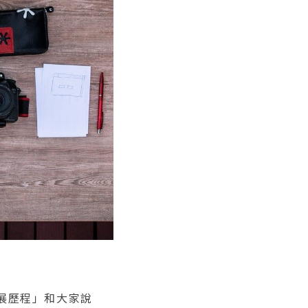
展歷程」和大家說