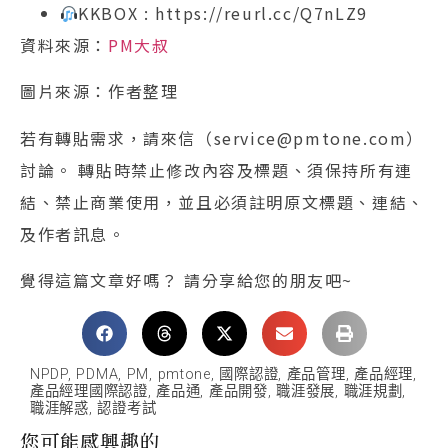
KKBOX : https://reurl.cc/Q7nLZ9
資料來源：
PM大叔
圖片來源：作者整理
若有轉貼需求，請來信（service@pmtone.com）
討論。 轉貼時禁止修改內容及標題、須保持所有連
結、禁止商業使用，並且必須註明原文標題、連結、
及作者訊息。
覺得這篇文章好嗎？ 請分享給您的朋友吧~
NPDP
,
PDMA
,
PM
,
pmtone
,
國際認證
,
產品管理
,
產品經理
,
產品經理國際認證
,
產品通
,
產品開發
,
職涯發展
,
職涯規劃
,
職涯解惑
,
認證考試
您可能感興趣的