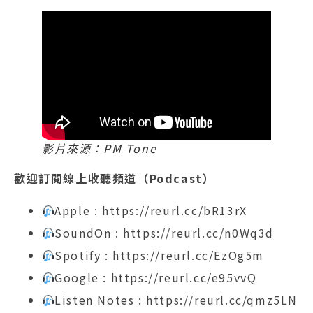
影片來源：PM Tone
歡迎訂閱線上收聽頻道（Podcast）
Apple : https://reurl.cc/bR13rX
SoundOn : https://reurl.cc/n0Wq3d
Spotify : https://reurl.cc/EzOg5m
Google : https://reurl.cc/e95vvQ
Listen Notes : https://reurl.cc/qmz5LN