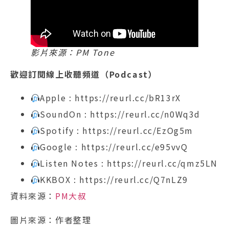
影片來源：PM Tone
歡迎訂閱線上收聽頻道（Podcast）
Apple : https://reurl.cc/bR13rX
SoundOn : https://reurl.cc/n0Wq3d
Spotify : https://reurl.cc/EzOg5m
Google : https://reurl.cc/e95vvQ
Listen Notes : https://reurl.cc/qmz5LN
KKBOX : https://reurl.cc/Q7nLZ9
資料來源：
PM大叔
圖片來源：作者整理