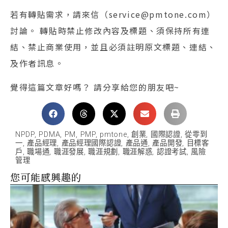
若有轉貼需求，請來信（service@pmtone.com）
討論。 轉貼時禁止修改內容及標題、須保持所有連
結、禁止商業使用，並且必須註明原文標題、連結、
及作者訊息。
覺得這篇文章好嗎？ 請分享給您的朋友吧~
NPDP
,
PDMA
,
PM
,
PMP
,
pmtone
,
創業
,
國際認證
,
從零到
一
,
產品經理
,
產品經理國際認證
,
產品通
,
產品開發
,
目標客
戶
,
職場通
,
職涯發展
,
職涯規劃
,
職涯解惑
,
認證考試
,
風險
管理
您可能感興趣的