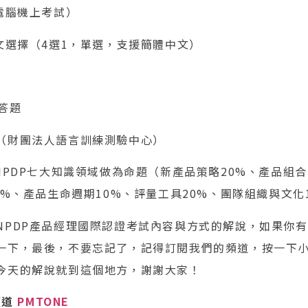
電腦機上考試）
文選擇（4選1，單選，支援簡體中文）
答題
（財團法人語言訓練測驗中心）
NPDP七大知識領域做為命題（新產品策略20%、產品組合
0%、產品生命週期10%、評量工具20%、團隊組織與文化
NPDP產品經理國際認證考試內容與方式的解說，如果你
一下，最後，不要忘記了，記得訂閱我們的頻道，按一下
今天的解說就到這個地方，謝謝大家！
頻道
PMTONE