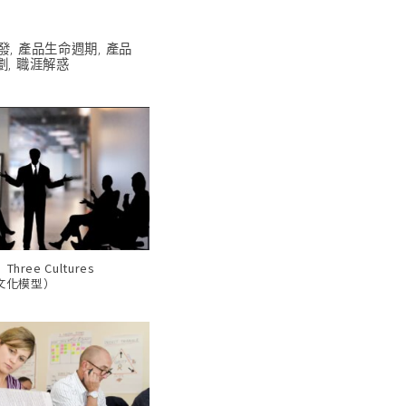
發
,
產品生命週期
,
產品
劃
,
職涯解惑
ree Cultures
三文化模型）