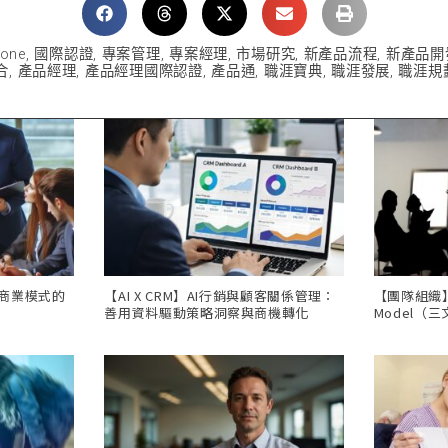
one
,
國際認證
,
專案管理
,
專案經理
,
市場研究
,
新產品流程
,
新產品開
合
,
產品經理
,
產品經理國際認證
,
產品通
,
職涯寶典
,
職涯發展
,
職涯規
，商業模式的
【AI X CRM】AI行銷與顧客關係管理：
【團隊組織】Th
善用資料驅動策略洞察與商機轉化
Model（