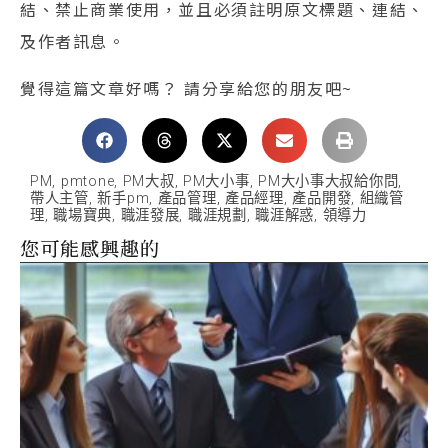
結、禁止商業使用，並且必須註明原文標題、連結、
及作者訊息。
覺得這篇文章好嗎？ 請分享給您的朋友吧~
PM
,
pmtone
,
PM大叔
,
PM大小事
,
PM大小事大叔給你問
,
帶人主管
,
新手pm
,
產品管理
,
產品經理
,
產品開發
,
組織管
理
,
職場寶典
,
職涯發展
,
職涯規劃
,
職涯解惑
,
領導力
您可能感興趣的