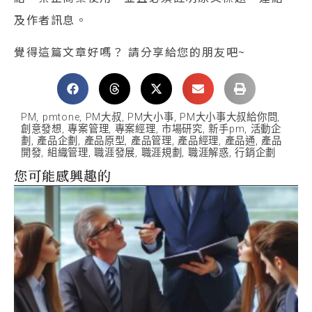
及作者訊息。
覺得這篇文章好嗎？ 請分享給您的朋友吧~
PM
,
pmtone
,
PM大叔
,
PM大小事
,
PM大小事大叔給你問
,
創意發想
,
專案管理
,
專案經理
,
市場研究
,
新手pm
,
活動企
劃
,
產品企劃
,
產品原型
,
產品管理
,
產品經理
,
產品通
,
產品
開發
,
組織管理
,
職涯發展
,
職涯規劃
,
職涯解惑
,
行銷企劃
您可能感興趣的