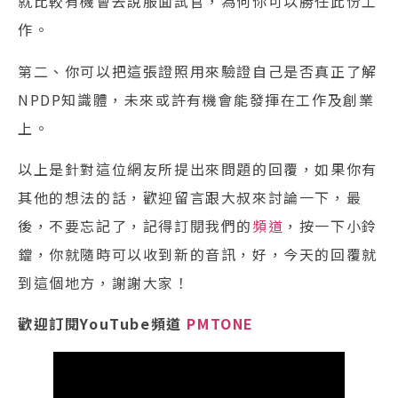
就比較有機會去說服面試官，為何你可以勝任此份工
作。
第二、你可以把這張證照用來驗證自己是否真正了解
NPDP知識體，未來或許有機會能發揮在工作及創業
上。
以上是針對這位網友所提出來問題的回覆，如果你有
其他的想法的話，歡迎留言跟大叔來討論一下，最
後，不要忘記了，記得訂閱我們的
頻道
，按一下小鈴
鐺，你就隨時可以收到新的音訊，好，今天的回覆就
到這個地方，謝謝大家！
歡迎訂閱YouTube頻道
PMTONE