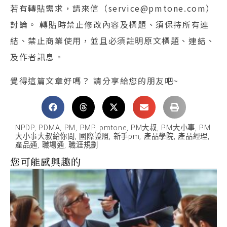
若有轉貼需求，請來信（service@pmtone.com）
討論。 轉貼時禁止修改內容及標題、須保持所有連
結、禁止商業使用，並且必須註明原文標題、連結、
及作者訊息。
覺得這篇文章好嗎？ 請分享給您的朋友吧~
NPDP
,
PDMA
,
PM
,
PMP
,
pmtone
,
PM大叔
,
PM大小事
,
PM
大小事大叔給你問
,
國際證照
,
新手pm
,
產品學院
,
產品經理
,
產品通
,
職場通
,
職涯規劃
您可能感興趣的