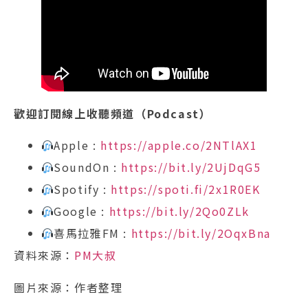
歡迎訂閱線上收聽頻道（Podcast）
Apple :
https://apple.co/2NTlAX1
SoundOn :
https://bit.ly/2UjDqG5
Spotify :
https://spoti.fi/2x1R0EK
Google :
https://bit.ly/2Qo0ZLk
喜馬拉雅FM :
https://bit.ly/2OqxBna
資料來源：
PM大叔
圖片來源：作者整理