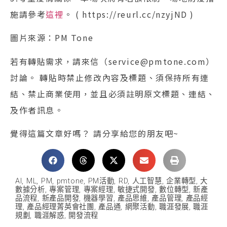
施請參考
這裡
。 ( https://reurl.cc/nzyjND )
圖片來源：PM Tone
若有轉貼需求，請來信（service@pmtone.com）
討論。 轉貼時禁止修改內容及標題、須保持所有連
結、禁止商業使用，並且必須註明原文標題、連結、
及作者訊息。
覺得這篇文章好嗎？ 請分享給您的朋友吧~
AI
,
ML
,
PM
,
pmtone
,
PM活動
,
RD
,
人工智慧
,
企業轉型
,
大
數據分析
,
專案管理
,
專案經理
,
敏捷式開發
,
數位轉型
,
新產
品流程
,
新產品開發
,
機器學習
,
產品思維
,
產品管理
,
產品經
理
,
產品經理菁英會社團
,
產品通
,
網聚活動
,
職涯發展
,
職涯
規劃
,
職涯解惑
,
開發流程