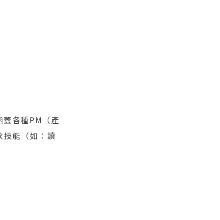
涵蓋各種PM（產
軟技能（如：讀