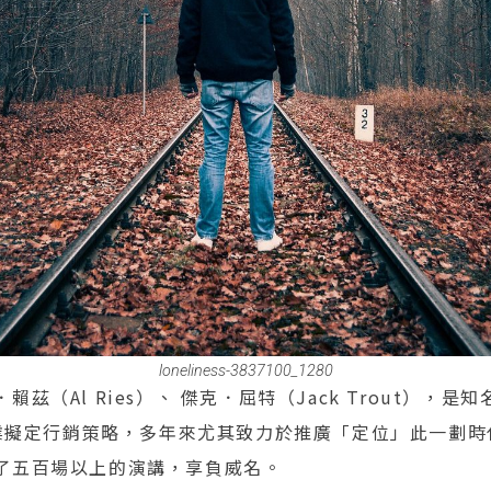
loneliness-3837100_1280
茲（Al Ries）、 傑克．屈特（Jack Trout），是
大企業擬定行銷策略，多年來尤其致力於推廣「定位」此一劃
了五百場以上的演講，享負威名。