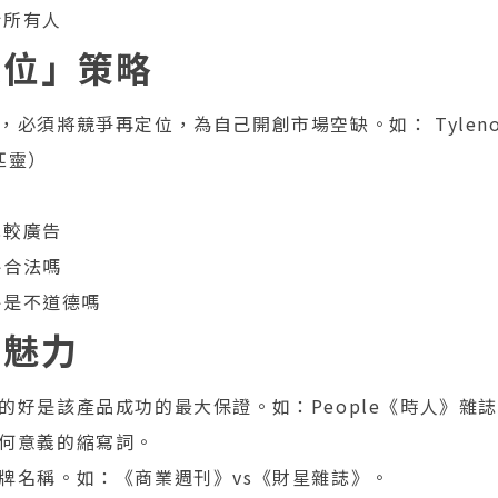
給所有人
定位」策略
必須將競爭再定位，為自己開創市場空缺。如： Tyleno
斯匹靈）
比較廣告
略合法嗎
略是不道德嗎
的魅力
的好是該產品成功的最大保證。如：People《時人》雜
何意義的縮寫詞。
牌名稱。如：《商業週刊》vs《財星雜誌》。