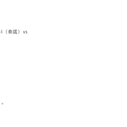
l（泰諾）vs
誌。