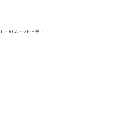
、RCA、GE…等。