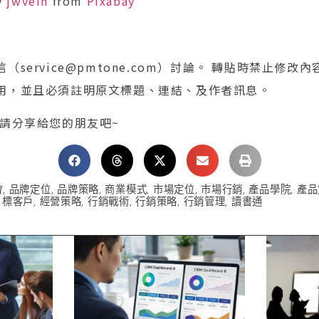
y
jwvein
from
Pixabay
service@pmtone.com）討論。 轉貼時禁止修改
用，並且必須註明原文標題、連結、及作者訊息。
 請分享給您的朋友吧~
會
,
品牌定位
,
品牌策略
,
商業模式
,
市場定位
,
市場行銷
,
產品學院
,
產品
目標客戶
,
經營策略
,
行銷戰術
,
行銷策略
,
行銷管理
,
讀書通