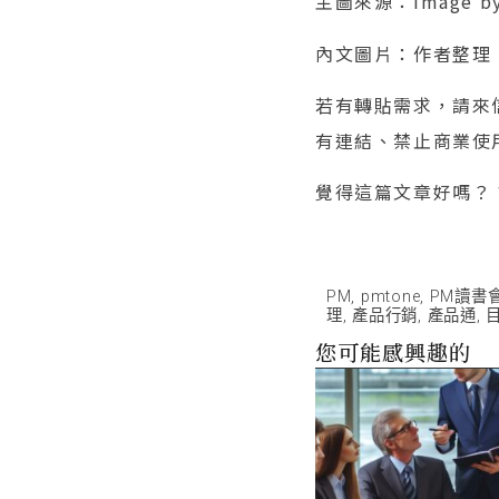
主圖來源：Image b
內文圖片：作者整理
若有轉貼需求，請來信（
有連結、禁止商業使
覺得這篇文章好嗎？
PM
,
pmtone
,
PM讀書
理
,
產品行銷
,
產品通
,
您可能感興趣的