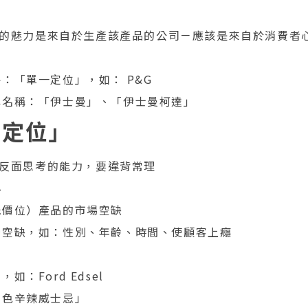
的魅力是來自於生產該產品的公司－應該是來自於消費者
：「單一定位」，如： P&G
牌名稱：「伊士曼」、「伊士曼柯達」
「定位」
反面思考的能力，要違背常理
小
低價位）產品的市場空缺
場空缺，如：性別、年齡、時間、使顧客上癮
如：Ford Edsel
白色辛辣威士忌」