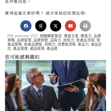
及作者訊息。
覺得這篇文章好嗎？ 請分享給您的朋友吧~
PM
,
pmtone
,
VOC
,
傾聽顧客聲音
,
價值主張
,
價值力
,
品牌
策略
,
品牌管理
,
品牌經營
,
品質力
,
技術力
,
新產品流程
,
新
產品策略
,
新產品開發
,
洞察力
,
消費者洞察
,
產品力
,
產品定
位
,
產品管理
,
產品經理
,
產品通
您可能感興趣的