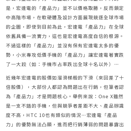
是，宏達電的「產品力」並不以價格取勝，反而鎖定
中高階市場，在軟硬體及設計方面展現競逐全球市場
的企圖，即使到目前為此，宏達電「產品力」在全球
依舊具備一流實力，這也是宏達電高度自信的根源。
不過這樣的「產品力」並沒有保有宏達電太多的優
勢，小米專攻低價手機的「產品力」讓宏達電著實跌
了一大跤（如：手機市占率跌出全球十名以外）…
近幾年宏達電的股價如溜滑梯般的下滑（來回差了十
倍股價），大部份人都認為問題出在行銷，但筆者認
為「產品力」才是問題核心。舉例來說：One X雖然
是一支不錯的手機，但與競爭者差距不大、產品辦識
度不高，HTC 10也有類似的情況…宏達電「產品
力」的優勢無法凸顯，進而把行銷薄弱的問題暴露出