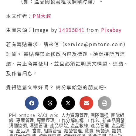
（如：產品開發流程或個案討論）。
本文作者：
PM大叔
主圖來源：Image by
14995841
from
Pixabay
若有轉貼需求，請來信（service@pmtone.com）
討論。 轉貼時禁止修改內容及標題、須保持所有連
結、禁止商業使用，並且必須註明原文標題、連結、
及作者訊息。
覺得這篇文章好嗎？ 請分享給您的朋友吧~
PM
,
pmtone
,
RACI
,
wbs
,
人力資源管理
,
團隊溝通
,
團隊組
織
,
專案管理
,
專案經理
,
工作分解結構
,
工作包
,
新產品開發
,
溝通協調
,
溝通管理
,
產品學院
,
產品教練
,
產品管理
,
產品經
理
,
產品通
,
當責
,
組織管理
,
經營管理
,
職責
,
術語通
,
諮詢
,