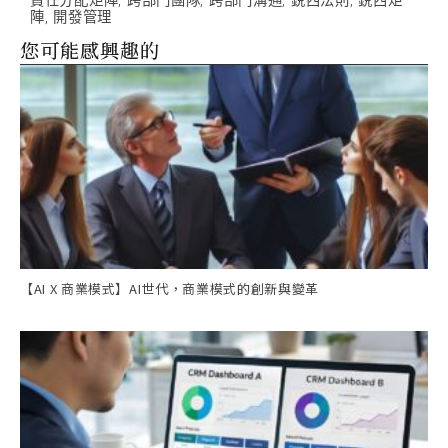
責任分配矩陣
,
跨部門團隊
,
跨部門溝通
,
銳西法則
,
銳西矩
陣
,
開發管理
您可能感興趣的
【AI X 商業模式】AI世代，商業模式的創新與變革