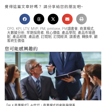
覺得這篇文章好嗎？ 請分享給您的朋友吧~
CPO
,
KPI
,
LTV
,
MVP
,
PM
,
pmtone
,
PM讀書會
,
商業模式
,
大數據分析
,
早期採用者
,
核心價值
,
產品學院
,
產品市場適
配
,
產品經理
,
產品通
,
訂閱制
,
訂閱經濟
,
讀書通
,
轉換率
,
顧
客終生價值
您可能感興趣的
【AI X 商業模式】AI世代，商業模式的創新與變革