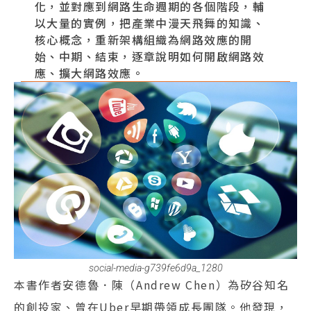
化，並對應到網路生命週期的各個階段，輔
以大量的實例，把產業中漫天飛舞的知識、
核心概念，重新架構組織為網路效應的開
始、中期、結束，逐章說明如何開啟網路效
應、擴大網路效應。
social-media-g739fe6d9a_1280
本書作者安德魯．陳（Andrew Chen）為矽谷知名
的創投家、曾在Uber早期帶領成長團隊。他發現，