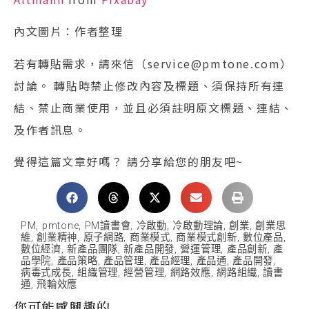
內文圖片：作者整理
若有轉貼需求，請來信（service@pmtone.com）
討論。 轉貼時禁止修改內容及標題、須保持所有連
結、禁止商業使用，並且必須註明原文標題、連結、
及作者訊息。
覺得這篇文章好嗎？ 請分享給您的朋友吧~
PM
,
pmtone
,
PM讀書會
,
冷啟動
,
冷啟動理論
,
創業
,
創業思
維
,
創業精神
,
原子網路
,
商業模式
,
商業模式創新
,
數位產品
,
數位經濟
,
新產品團隊
,
新產品開發
,
營運管理
,
產品創新
,
產
品學院
,
產品策略
,
產品管理
,
產品經理
,
產品通
,
產品開發
,
病毒式成長
,
組織管理
,
經營管理
,
網路效應
,
網路組織
,
讀書
通
,
飛輪效應
您可能感興趣的