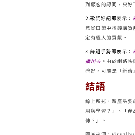
到顧客的認同，只好
2.歌詞好記即表示
：
意從口袋中掏錢購買
定有極大的貢獻。
3.舞蹈手勢即表示
：
播出去
。由於網路快
碑好，可能是「新奇
結語
綜上所述，新產品要
用與學習？」、「產
傳？」。
圖片來源：Visualhu