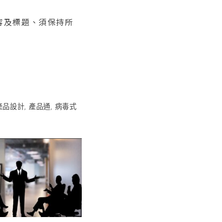
內容及標題、須保持所
產品設計
,
產品通
,
病毒式