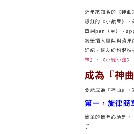
近年來知名的《神曲》，
爆紅的《小蘋果》，
單詞pen（筆）、ap
將筆插入鳳梨與蘋果
好記，網友紛紛跟進
鞋
》、《
小雞小雞
》
成為『神
要能成為『神曲』，
第一，旋律簡
簡單的標準必須是，
手。