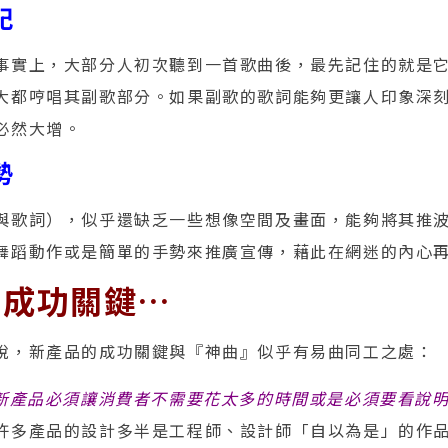
記
事實上，大部分人初次聽到一首歌曲後，最先記住的就是
大都哼唱其副歌部分。如果副歌的歌詞能夠更讓人印象深
必然大增。
勢
與歌詞），似乎還缺乏一些想像空間及畫面，能夠將其推
舞蹈動作或是簡單的手勢來推廣宣傳，藉此在網迷的內心
的成功關鍵…
說，新產品的成功關鍵與『神曲』似乎有易曲同工之處：
新產品必須讓消費者不需要花太多的時間或是必須要看說
許多產品的設計多半是工程師、設計師「自以為是」的作