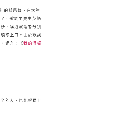
yle》的騎馬舞、在大陸
屬了，歌詞主要由英語
45秒，講述演唱者分別
易琅琅上口。由於歌詞
』，還有：《
我的滑板
不全的人，也能輕易上