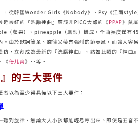
從韓國Wonder Girls《Nobody》、Psy《江南st
最近最紅的『洗腦神曲』應該非PICO太郎的《
PPAP
》莫
ple（蘋果）、pineapple（鳳梨）構成，全曲長度僅有
內。由於歌詞簡單、旋律又帶有強烈的節奏感，而讓人容
模仿，立刻成為最新的『洗腦神曲』。諸如此類的『神曲
、《
倍儿爽
》…等。
曲』的三大要件
筆者以為至少得具備以下三大要件：
單
一聽到旋律，無論大人小孩都能輕易哼出來。即使是五音