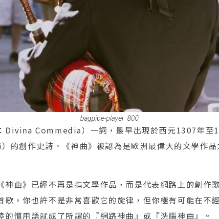
bagpipe-player_800
ivina Commedia）一詞，最早出現於西元1307年至
ighieri）的創作史詩。《神曲》被認為是歐洲最偉大的文學
《神曲》已經不再是指文學作品，而是代表網路上的創作
首歌，你也許不是非常喜歡它的旋律，但你極有可能在不
陸的慣用語就成了所謂的『網路神曲』或『洗腦神曲』。