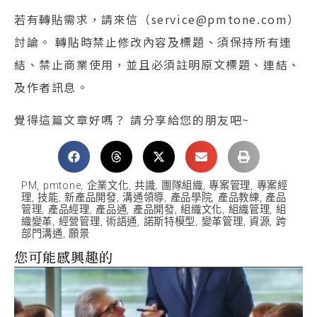
若有轉貼需求，請來信（service@pmtone.com）
討論。 轉貼時禁止修改內容及標題、須保持所有連
結、禁止商業使用，並且必須註明原文標題、連結、
及作者訊息。
覺得這篇文章好嗎？ 請分享給您的朋友吧~
PM
,
pmtone
,
企業文化
,
共識
,
團隊組織
,
專案管理
,
專案經
理
,
技能
,
新產品開發
,
溝通領導
,
產品學院
,
產品教練
,
產品
管理
,
產品經理
,
產品通
,
產品開發
,
組織文化
,
組織管理
,
組
織變革
,
經營管理
,
術語通
,
諾斯特模型
,
變革管理
,
資源
,
跨
部門溝通
,
願景
您可能感興趣的