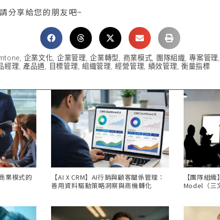
 請分享給您的朋友吧~
mtone
,
企業文化
,
企業管理
,
企業轉型
,
商業模式
,
團隊組織
,
專案管理
品經理
,
產品通
,
目標管理
,
組織管理
,
經營管理
,
績效管理
,
衡量指標
，商業模式的
【AI X CRM】AI行銷與顧客關係管理：
【團隊組織】Th
善用資料驅動策略洞察與商機轉化
Model（