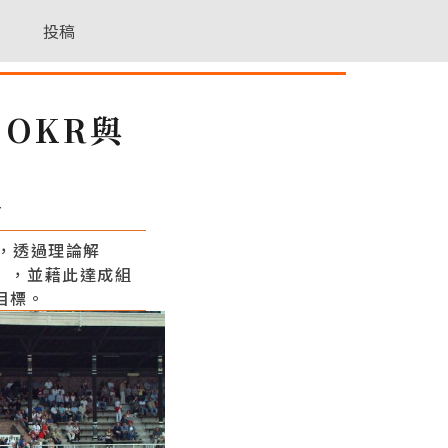
投稿
OKR與
7
，透過理論解
」，並藉此達成組
目標。