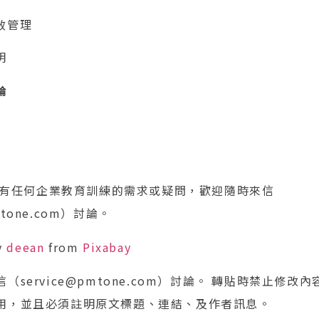
效管理
明
論
有任何企業教育訓練的需求或疑問，歡迎隨時來信
mtone.com）討論。
y
deean
from
Pixabay
service@pmtone.com）討論。 轉貼時禁止修改
用，並且必須註明原文標題、連結、及作者訊息。