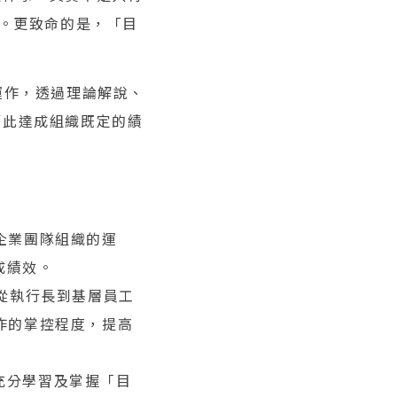
性。更致命的是，「目
運作，透過理論解說、
藉此達成組織既定的績
企業團隊組織的運
成績效。
，從執行長到基層員工
作的掌控程度，提高
充分學習及掌握「目