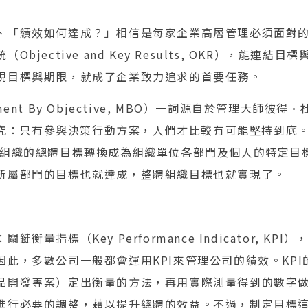
、「績效如何達成？」相信是每家企業高層管理必須面對
bjective and Key Results, OKR），能連
視目標與期限，就成了企業致力追求的首要任務。
ent By Objective, MBO）一詞源自於管理大師彼得•
項研究：只有參與決策行動方案，人們才比較有可能堅持到底
將組織的總體目標轉換成為組織單位各部門及個人的特定目
所屬部門的目標也就達成，整體組織目標也就實現了。
衡量指標（Key Performance Indicator, KP
因此，多數公司一般都會運用KPI來管理公司的績效。KP
品開發專案）定出衡量的方法，再用實際測量得到的數字
進行必要的調整，藉以提升總體的效益。不過，制定目標