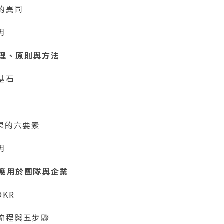
I的異同
明
原理、原則與方法
基石
果的六要素
明
何應用於團隊與企業
KR
大流程與五步驟