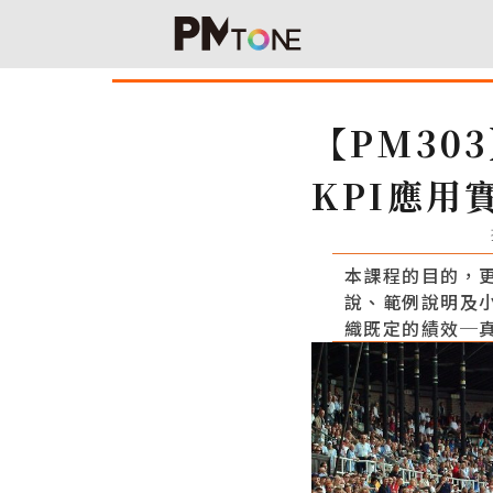
【PM30
KPI應用
本課程的目的，
說、範例說明及
織既定的績效─