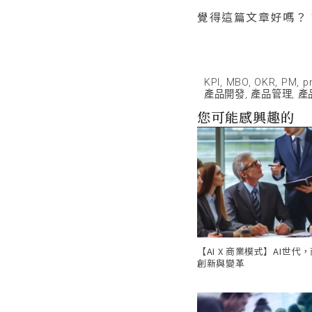
覺得這篇文章好嗎？
KPI
,
MBO
,
OKR
,
PM
,
p
產品開發
,
產品管理
,
產
您可能感興趣的
【AI X 商業模式】AI世代
創新與變革