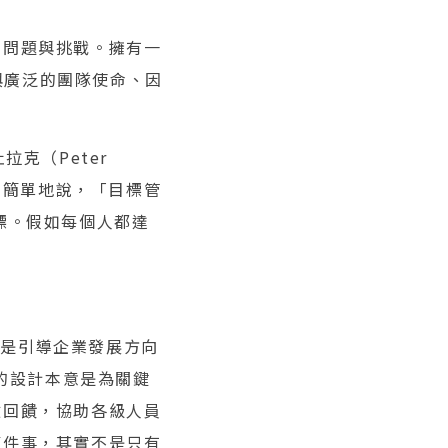
的問題與挑戰。擁有一
結目標與廣泛的團隊使命、因
杜拉克（Peter
。簡單地說，「目標管
標。假如每個人都達
I），是引導企業發展方向
I的設計本意是為關鍵
做回饋，協助各級人員
這件事，其實不是只有