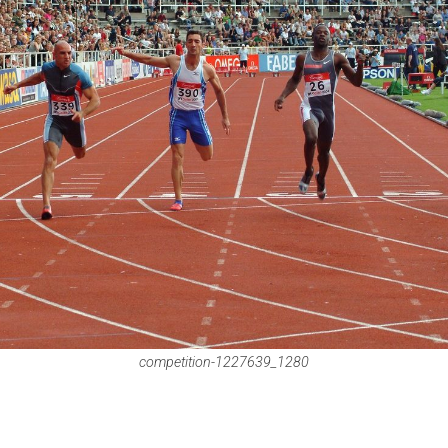
competition-1227639_1280