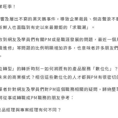
業旺季！
情影響及層出不窮的黑天鵝事件，導致企業裁員、倒店聲浪不
新鮮人也面臨到有史以來最艱鉅的「求職潮」。
收到網友及學員們有關PM或是職涯發展的問題，最近一個
職進修」等問題的比例明顯增加許多，也意味者許多朋友
。
位轉型」的轉折時刻－如何將既有的產品服務「數位化」
未來的商業模式？相信這些數位化的人才都與PM有很密切
筆者針對網友及學員們對PM這個職務相關的疑問，歸納整
將從事或轉職成PM職務的朋友參考：
M，產品經理與專案經理有何不同？