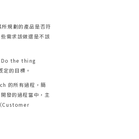
），其所規劃的產品是否符
哪些需求該做還是不該
he thing
成既定的目標。
nch 的所有過程，簡
品開發的過程當中，主
ustomer