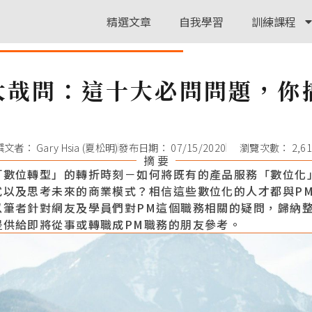
精選文章
自我學習
訓練課程
 大哉問：這十大必問問題，你
撰文者：
Gary Hsia (夏松明)
發布日期：
07/15/2020
瀏覽次數： 2,61
摘 要
「數位轉型」的轉折時刻－如何將既有的產品服務「數位化
式以及思考未來的商業模式？相信這些數位化的人才都與P
以筆者針對網友及學員們對PM這個職務相關的疑問，歸納
提供給即將從事或轉職成PM職務的朋友參考。