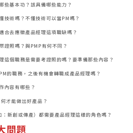
需要哪些基本功？該具備哪些能力？
需要懂技術嗎？不懂技術可以當PM嗎？
人，適合去應徵產品經理這項職缺嗎？
有國際證照嗎？與PMP有何不同？
品經理這個職務是需要考證照的嗎？要準備那些內容？
擔任PM的職務，之後有機會轉職成產品經理嗎？
的工作內容有哪些？
要如何才能做出好產品？
業（如：新創或傳產）都需要產品經理這樣的角色嗎？
大問題